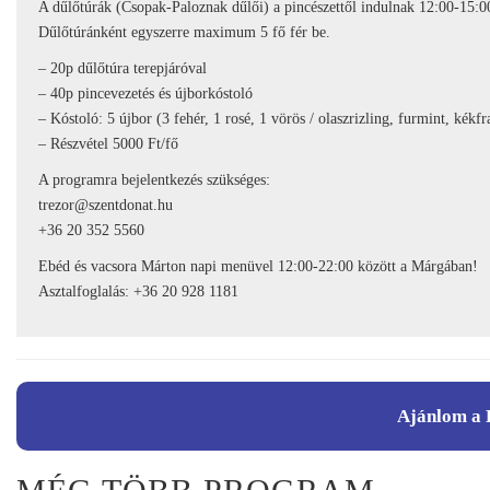
A dűlőtúrák (Csopak-Paloznak dűlői) a pincészettől indulnak 12:00-15:0
Dűlőtúránként egyszerre maximum 5 fő fér be.
– 20p dűlőtúra terepjáróval
– 40p pincevezetés és újborkóstoló
– Kóstoló: 5 újbor (3 fehér, 1 rosé, 1 vörös / olaszrizling, furmint, kékf
– Részvétel 5000 Ft/fő
A programra bejelentkezés szükséges:
trezor@szentdonat.hu
+36 20 352 5560
Ebéd és vacsora Márton napi menüvel 12:00-22:00 között a Márgában!
Asztalfoglalás: +36 20 928 1181
Ajánlom a 