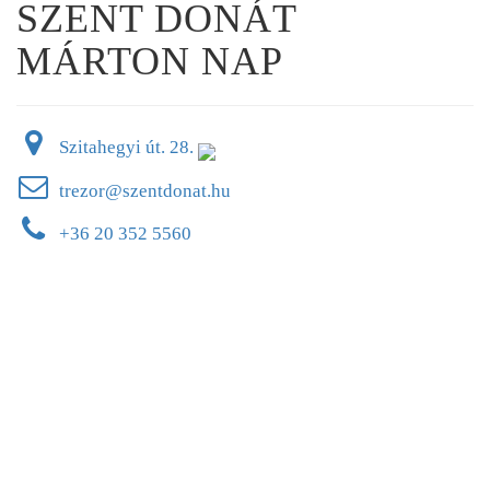
SZENT DONÁT
MÁRTON NAP
Szitahegyi út. 28.
trezor@szentdonat.hu
+36 20 352 5560