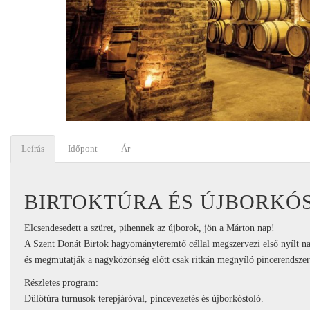
Leírás
Időpont
Ár
BIRTOKTÚRA ÉS ÚJBORKÓ
Elcsendesedett a szüret, pihennek az újborok, jön a Márton nap!
A Szent Donát Birtok hagyományteremtő céllal megszervezi első nyílt na
és megmutatják a nagyközönség előtt csak ritkán megnyíló pincerendszert
Részletes program:
Dűlőtúra turnusok terepjáróval, pincevezetés és újborkóstoló.