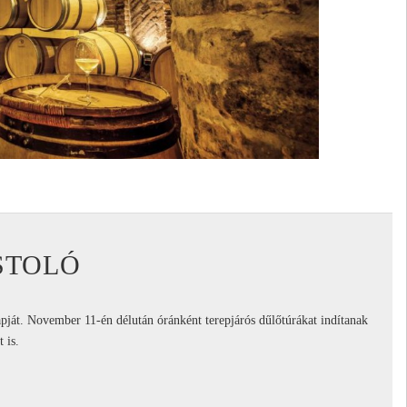
STOLÓ
pját. November 11-én délután óránként terepjárós dűlőtúrákat indítanak
 is.