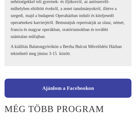
nehézségekkel teli gyermek- és ifjúkorról, az autószerelő-
műhelyben eltöltött évekről, a zenei tanulmányokról, illetve a
szegedi, majd a budapesti Operaházban induló és kiteljesedő
operaénekesi karrierjéről. Bemutatjuk repertoárját az olasz, német,
francia és magyar operákban, oratóriumokban és további
számtalan műfajban.
A kiállítás Balatongyörökön a Bertha Bulcsú Művelődési Házban
tekinthető meg június 3-15. között.
Ajánlom a Facebookon
MÉG TÖBB PROGRAM