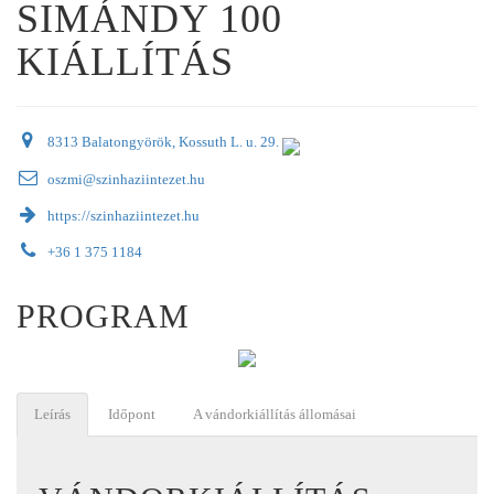
SIMÁNDY 100
KIÁLLÍTÁS
8313 Balatongyörök, Kossuth L. u. 29.
oszmi@szinhaziintezet.hu
https://szinhaziintezet.hu
+36 1 375 1184
PROGRAM
Leírás
Időpont
A vándorkiállítás állomásai