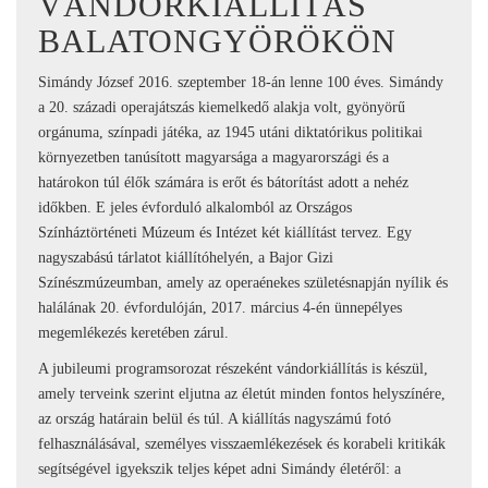
VÁNDORKIÁLLÍTÁS
BALATONGYÖRÖKÖN
Simándy József 2016. szeptember 18-án lenne 100 éves. Simándy
a 20. századi operajátszás kiemelkedő alakja volt, gyönyörű
orgánuma, színpadi játéka, az 1945 utáni diktatórikus politikai
környezetben tanúsított magyarsága a magyarországi és a
határokon túl élők számára is erőt és bátorítást adott a nehéz
időkben. E jeles évforduló alkalomból az Országos
Színháztörténeti Múzeum és Intézet két kiállítást tervez. Egy
nagyszabású tárlatot kiállítóhelyén, a Bajor Gizi
Színészmúzeumban, amely az operaénekes születésnapján nyílik és
halálának 20. évfordulóján, 2017. március 4-én ünnepélyes
megemlékezés keretében zárul.
A jubileumi programsorozat részeként vándorkiállítás is készül,
amely terveink szerint eljutna az életút minden fontos helyszínére,
az ország határain belül és túl. A kiállítás nagyszámú fotó
felhasználásával, személyes visszaemlékezések és korabeli kritikák
segítségével igyekszik teljes képet adni Simándy életéről: a