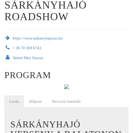
SÁRKÁNYHAJÓ
ROADSHOW
https://www.sarkanyhajozas.hu
+ 36 70 369 6743
Sáriné Házi Zsuzsa
PROGRAM
Leírás
Időpont
Nevezési határidő
SÁRKÁNYHAJÓ