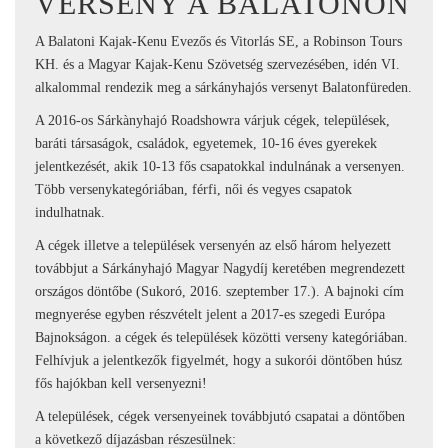
VERSENY A BALATONON
A Balatoni Kajak-Kenu Evezős és Vitorlás SE, a Robinson Tours
KH. és a Magyar Kajak-Kenu Szövetség szervezésében, idén VI.
alkalommal rendezik meg a sárkányhajós versenyt Balatonfüreden.
A 2016-os Sárkànyhajó Roadshowra várjuk cégek, települések,
baráti társaságok, családok, egyetemek, 10-16 éves gyerekek
jelentkezését, akik 10-13 fős csapatokkal indulnának a versenyen.
Több versenykategóriában, férfi, női és vegyes csapatok
indulhatnak.
A cégek illetve a települések versenyén az első három helyezett
továbbjut a Sárkányhajó Magyar Nagydíj keretében megrendezett
országos döntőbe (Sukoró, 2016. szeptember 17.). A bajnoki cím
megnyerése egyben részvételt jelent a 2017-es szegedi Európa
Bajnokságon. a cégek és települések közötti verseny kategóriában.
Felhívjuk a jelentkezők figyelmét, hogy a sukorói döntőben húsz
fős hajókban kell versenyezni!
A települések, cégek versenyeinek továbbjutó csapatai a döntőben
a következő díjazásban részesülnek: