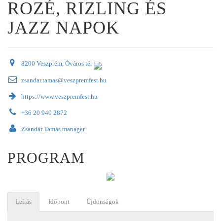
ROZÉ, RIZLING ÉS
JAZZ NAPOK
8200 Veszprém, Óváros tér
zsandar.tamas@veszpremfest.hu
https://www.veszpremfest.hu
+36 20 940 2872
Zsandár Tamás manager
PROGRAM
Leírás
Időpont
Újdonságok