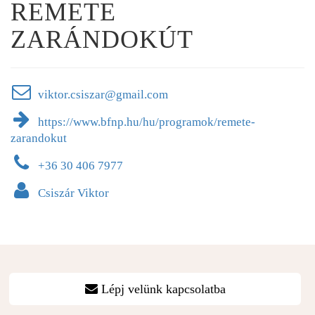
REMETE
ZARÁNDOKÚT
viktor.csiszar@gmail.com
https://www.bfnp.hu/hu/programok/remete-
zarandokut
+36 30 406 7977
Csiszár Viktor
Lépj velünk kapcsolatba