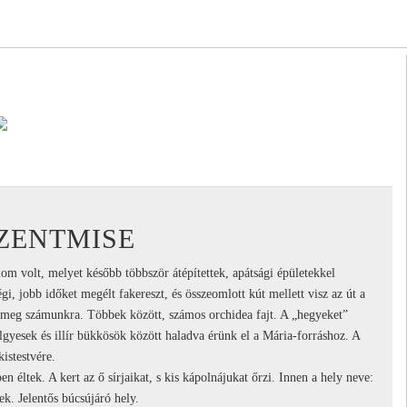
ZENTMISE
m volt, melyet később többször átépítettek, apátsági épületekkel
gi, jobb időket megélt fakereszt, és összeomlott kút mellett visz az út a
k meg számunkra. Többek között, számos orchidea fajt. A „hegyeket”
lgyesek és illír bükkösök között haladva érünk el a Mária-forráshoz. A
kistestvére.
 éltek. A kert az ő sírjaikat, s kis kápolnájukat őrzi. Innen a hely neve:
ek. Jelentős búcsújáró hely.