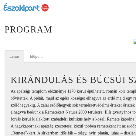
PROGRAM
Leírás
Időpont
KIRÁNDULÁS ÉS BÚCSÚI S
Az apátsági templom előzménye 1170 körül épülhetett, román kori templo
bővítettek. A piétát, majd az egész községet elhagyva az erdő majd egy ré
szőlőhegyekig. A zalai szőlőhegyek sok természetvédelmi értéket őrizte
elhagyva beérünk a Remetekert Natura 2000 területre. Íllír gyertyános tö
forrás körül kialakított szabadtéri kultikus hely a közeli Remete kápolna 
A nagykapornaki apátság szerzetesei közül többen remeteként itt az erdőben
„Remete”-kert. A sírkertben idős fák – tölgy, nyír, platán, juhar – díszlen