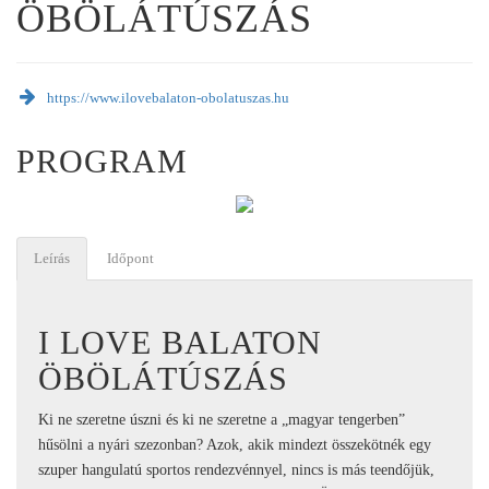
ÖBÖLÁTÚSZÁS
https://www.ilovebalaton-obolatuszas.hu
PROGRAM
Leírás
Időpont
I LOVE BALATON
ÖBÖLÁTÚSZÁS
Ki ne szeretne úszni és ki ne szeretne a „magyar tengerben”
hűsölni a nyári szezonban? Azok, akik mindezt összekötnék egy
szuper hangulatú sportos rendezvénnyel, nincs is más teendőjük,