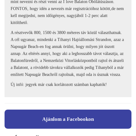
mint nevezni és részt venni az I love Balaton Öbölátúszáson.
FONTOS, hogy idén a nevezés már regisztrációhoz kötött,de nem
kell megijedni, nem időigényes, nagyjából 1-2 perc alatt
kitölthető.
A résztvevők 800, 1500 és 3800 méteres táv közül választhatnak.
A cél ugyanaz, mindenki a Tihanyi Hajóállomási Strandon, azaz a
Napsugár Beach-en fog annak örülni, hogy milyen jót úszott
aznap. Az eltérés annyi, hogy aki a leghosszabb távot választja, az
Balatonfüredről, a Nemzetközi Vitorlásközpontból rajtol és átszeli
a Balatont, a rövidebb távokra vállalkozók pedig Tihanyból a már
említett Napsugár Beachről rajtolnak, majd oda is úsznak vissza.
Új infó: jegyek már csak korlátozott számban kaphatók!
Ajánlom a Facebookon