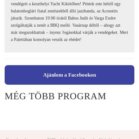
vendégeit a keszthelyi Yacht Kikötőben! Péntek este héttől egy
balatonboglári fiatal zenészekből álló jazzbanda, az Acoustits
játszik. Szombaton 19:00 órától Babos Judit és Varga Endre
szolgáltatják a zenét a BBQ mellé. Vasárnap déltől – ahogy azt
már megszokhattuk – ínyenc fogásokkal várják a vendégeket. Mert
a Palettában komolyan veszik az ebédet!
Ajánlom a Facebookon
MÉG TÖBB PROGRAM