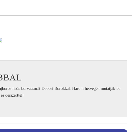
BBAL
újboros libás borvacsorát Dobosi Borokkal. Három hétvégén mutatják be
 és desszerttel!