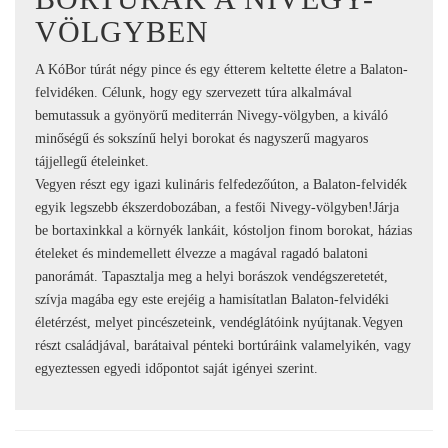
VÖLGYBEN
A KóBor túrát négy pince és egy étterem keltette életre a Balaton-
felvidéken. Célunk, hogy egy szervezett túra alkalmával
bemutassuk a gyönyörű mediterrán Nivegy-völgyben, a kiváló
minőségű és sokszínű helyi borokat és nagyszerű magyaros
tájjellegű ételeinket.
Vegyen részt egy igazi kulináris felfedezőúton, a Balaton-felvidék
egyik legszebb ékszerdobozában, a festői Nivegy-völgyben!Járja
be bortaxinkkal a környék lankáit, kóstoljon finom borokat, házias
ételeket és mindemellett élvezze a magával ragadó balatoni
panorámát. Tapasztalja meg a helyi borászok vendégszeretetét,
szívja magába egy este erejéig a hamisítatlan Balaton-felvidéki
életérzést, melyet pincészeteink, vendéglátóink nyújtanak.Vegyen
részt családjával, barátaival pénteki bortúráink valamelyikén, vagy
egyeztessen egyedi időpontot saját igényei szerint.