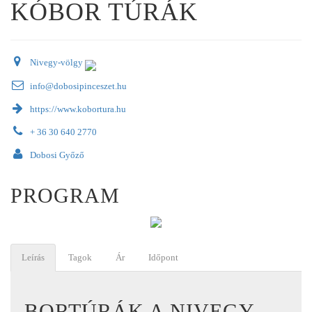
KÓBOR TÚRÁK
Nivegy-völgy
info@dobosipinceszet.hu
https://www.kobortura.hu
+ 36 30 640 2770
Dobosi Győző
PROGRAM
Leírás
Tagok
Ár
Időpont
BORTÚRÁK A NIVEGY-