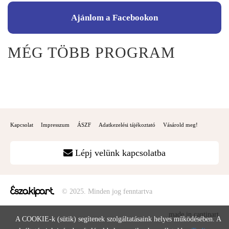
Ajánlom a Facebookon
MÉG TÖBB PROGRAM
Kapcsolat
Impresszum
ÁSZF
Adatkezelési tájékoztató
Vásárold meg!
Lépj velünk kapcsolatba
© 2025. Minden jog fenntartva
made in cantinart
A COOKIE-k (sütik) segítenek szolgáltatásaink helyes működésében. A