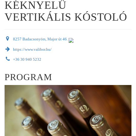
KÉKNYELŰ
VERTIKÁLIS KÓSTOLÓ
8257 Badacsonyörs, Major út 46.
https://www.valibor.hu/
+36 30 940 5232
PROGRAM