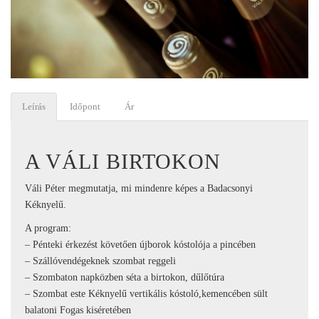
Leírás
Időpont
Ár
A VÁLI BIRTOKON
Váli Péter megmutatja, mi mindenre képes a Badacsonyi
Kéknyelű.
A program:
– Pénteki érkezést követően újborok kóstolója a pincében
– Szállóvendégeknek szombat reggeli
– Szombaton napközben séta a birtokon, dűlőtúra
– Szombat este Kéknyelű vertikális kóstoló,kemencében sült
balatoni Fogas kiséretében