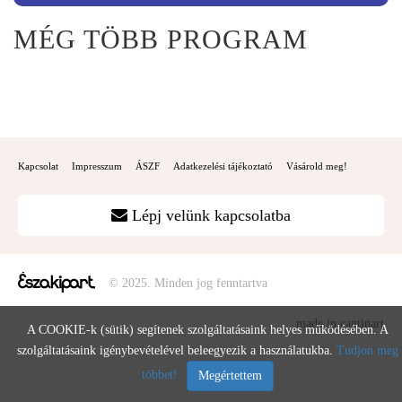
MÉG TÖBB PROGRAM
Kapcsolat
Impresszum
ÁSZF
Adatkezelési tájékoztató
Vásárold meg!
Lépj velünk kapcsolatba
© 2025. Minden jog fenntartva
made in cantinart
A COOKIE-k (sütik) segítenek szolgáltatásaink helyes működésében. A
szolgáltatásaink igénybevételével beleegyezik a használatukba.
Tudjon meg
többet!
Megértettem