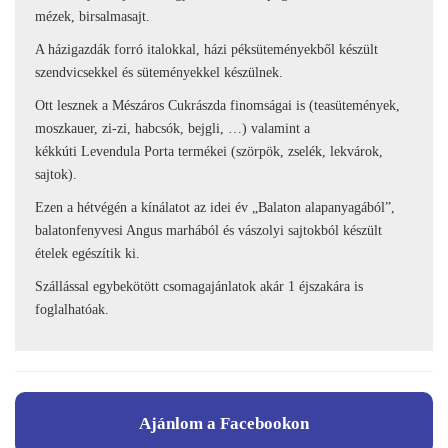
mézek, birsalmasajt.
A házigazdák forró italokkal, házi péksüteményekből készült
szendvicsekkel és süteményekkel készülnek.
Ott lesznek a Mészáros Cukrászda finomságai is (teasütemények,
moszkauer, zi-zi, habcsók, bejgli, …) valamint a
kékkúti Levendula Porta termékei (szörpök, zselék, lekvárok,
sajtok).
Ezen a hétvégén a kínálatot az idei év „Balaton alapanyagából”,
balatonfenyvesi Angus marhából és vászolyi sajtokból készült
ételek egészítik ki.
Szállással egybekötött csomagajánlatok akár 1 éjszakára is
foglalhatóak.
Ajánlom a Facebookon