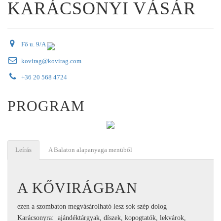
KARÁCSONYI VÁSÁR
Fő u. 9/A
kovirag@kovirag.com
+36 20 568 4724
PROGRAM
Leírás
A Balaton alapanyaga menüből
A KŐVIRÁGBAN
ezen a szombaton megvásárolható lesz sok szép dolog
Karácsonyra: ajándéktárgyak, díszek, kopogtatók, lekvárok,