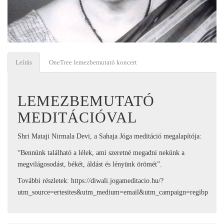
Leírás
OneTree lemezbemutató koncert
LEMEZBEMUTATÓ
MEDITÁCIÓVAL
Shri Mataji Nirmala Devi, a Sahaja Jóga meditáció megalapítója:
“Bennünk található a lélek, ami szeretné megadni nekünk a
megvilágosodást, békét, áldást és lényünk örömét”.
További részletek: https://diwali.jogameditacio.hu/?
utm_source=ertesites&utm_medium=email&utm_campaign=regibp