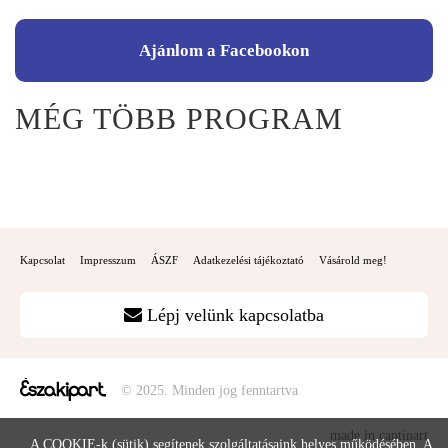
Ajánlom a Facebookon
MÉG TÖBB PROGRAM
Kapcsolat
Impresszum
ÁSZF
Adatkezelési tájékoztató
Vásárold meg!
Lépj velünk kapcsolatba
© 2025. Minden jog fenntartva
made in cantinart
A COOKIE-k (sütik) segítenek szolgáltatásaink helyes működésében. A