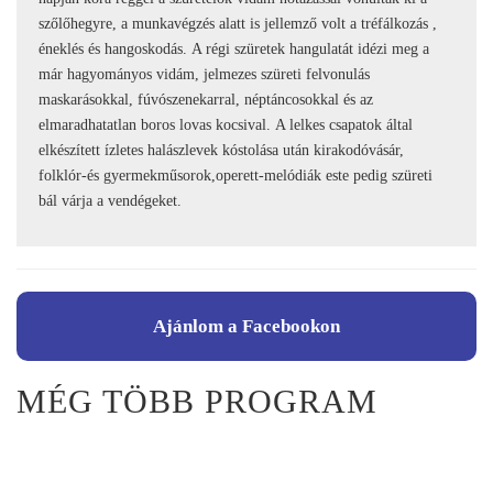
szőlőhegyre, a munkavégzés alatt is jellemző volt a tréfálkozás ,
éneklés és hangoskodás. A régi szüretek hangulatát idézi meg a
már hagyományos vidám, jelmezes szüreti felvonulás
maskarásokkal, fúvószenekarral, néptáncosokkal és az
elmaradhatatlan boros lovas kocsival. A lelkes csapatok által
elkészített ízletes halászlevek kóstolása után kirakodóvásár,
folklór-és gyermekműsorok,operett-melódiák este pedig szüreti
bál várja a vendégeket.
Ajánlom a Facebookon
MÉG TÖBB PROGRAM