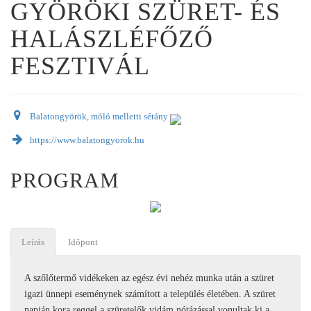
GYÖRÖKI SZÜRET- ÉS
HALÁSZLÉFŐZŐ
FESZTIVÁL
Balatongyörök, móló melletti sétány
https://www.balatongyorok.hu
PROGRAM
Leírás
Időpont
A szőlőtermő vidékeken az egész évi nehéz munka után a szüret
igazi ünnepi eseménynek számított a település életében. A szüret
napján kora reggel a szüretelők vidám nótázással vonultak ki a