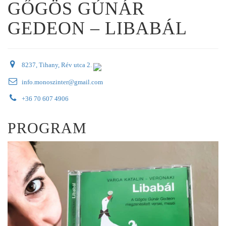
GŐGÖS GÚNÁR
GEDEON – LIBABÁL
8237, Tihany, Rév utca 2.
info.monoszinter@gmail.com
+36 70 607 4906
PROGRAM