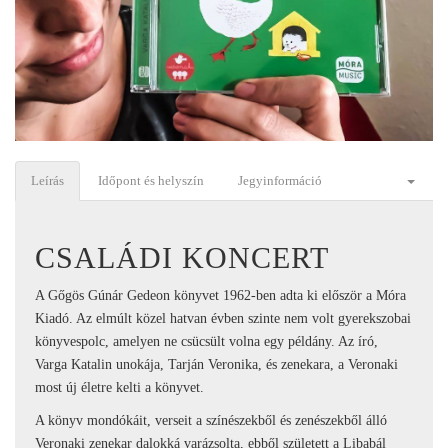
Leírás
Időpont és helyszín
Jegyinformáció
CSALÁDI KONCERT
A Gőgös Gúnár Gedeon könyvet 1962-ben adta ki először a Móra
Kiadó. Az elmúlt közel hatvan évben szinte nem volt gyerekszobai
könyvespolc, amelyen ne csücsült volna egy példány. Az író,
Varga Katalin unokája, Tarján Veronika, és zenekara, a Veronaki
most új életre kelti a könyvet.
A könyv mondókáit, verseit a színészekből és zenészekből álló
Veronaki zenekar dalokká varázsolta, ebből született a Libabál