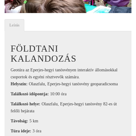
Leírás
FÖLDTANI
KALANDOZÁS
Geotúra az Eperjes-hegyi tanösvényen interaktív állomásokkal
csoportok és egyéni résztvevők számára.
Helyszín:
Olaszfalu, Eperjes-hegyi tanösvény geoparadicsoma
Találkozó időpontja:
10:00 óra
Találkozó helye:
Olaszfalu, Eperjes-hegyi tanösvény 82-es út
felőli bejárata
Távolság:
5 km
Túra ideje:
3 óra