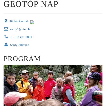
GEOTÓP NAP
8414 Olaszfalu
sardy1@bfnp.hu
+36 30 491 0061
Sárdy Julianna
PROGRAM