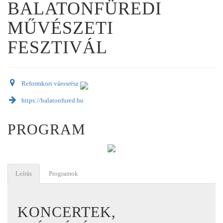
BALATONFÜREDI
MŰVÉSZETI
FESZTIVÁL
Reformkori városrész
https://balatonfured.hu
PROGRAM
Leírás
Programok
KONCERTEK,