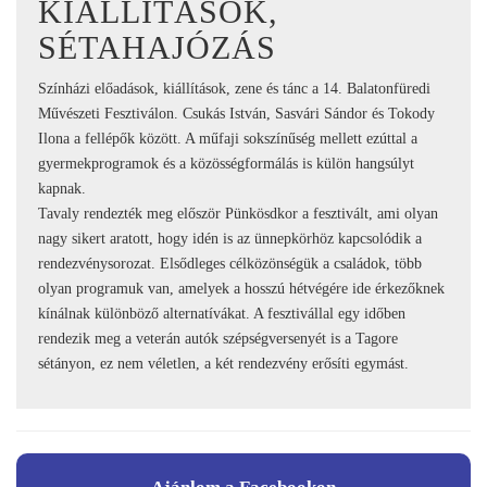
KIÁLLÍTÁSOK,
SÉTAHAJÓZÁS
Színházi előadások, kiállítások, zene és tánc a 14. Balatonfüredi
Művészeti Fesztiválon. Csukás István, Sasvári Sándor és Tokody
Ilona a fellépők között. A műfaji sokszínűség mellett ezúttal a
gyermekprogramok és a közösségformálás is külön hangsúlyt
kapnak.
Tavaly rendezték meg először Pünkösdkor a fesztivált, ami olyan
nagy sikert aratott, hogy idén is az ünnepkörhöz kapcsolódik a
rendezvénysorozat. Elsődleges célközönségük a családok, több
olyan programuk van, amelyek a hosszú hétvégére ide érkezőknek
kínálnak különböző alternatívákat. A fesztivállal egy időben
rendezik meg a veterán autók szépségversenyét is a Tagore
sétányon, ez nem véletlen, a két rendezvény erősíti egymást.