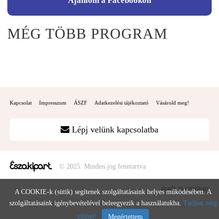
Ajánlom a Facebookon
MÉG TÖBB PROGRAM
Kapcsolat
Impresszum
ÁSZF
Adatkezelési tájékoztató
Vásárold meg!
Lépj velünk kapcsolatba
© 2025. Minden jog fenntartva
made in cantinart
A COOKIE-k (sütik) segítenek szolgáltatásaink helyes működésében. A
szolgáltatásaink igénybevételével beleegyezik a használatukba.
Tudjon meg
többet!
Megértettem