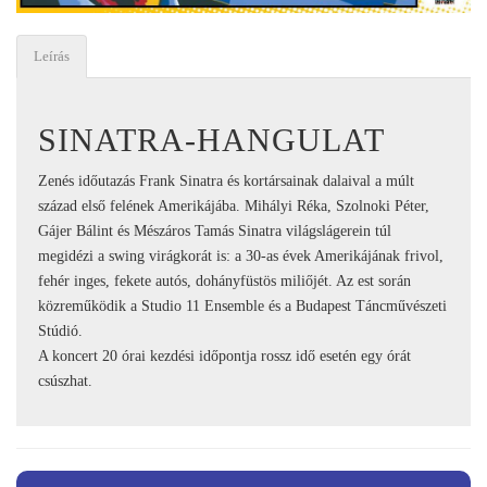
Leírás
SINATRA-HANGULAT
Zenés időutazás Frank Sinatra és kortársainak dalaival a múlt
század első felének Amerikájába. Mihályi Réka, Szolnoki Péter,
Gájer Bálint és Mészáros Tamás Sinatra világslágerein túl
megidézi a swing virágkorát is: a 30-as évek Amerikájának frivol,
fehér inges, fekete autós, dohányfüstös miliőjét. Az est során
közreműködik a Studio 11 Ensemble és a Budapest Táncművészeti
Stúdió.
A koncert 20 órai kezdési időpontja rossz idő esetén egy órát
csúszhat.