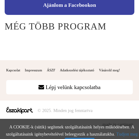
Ajánlom a Facebookon
MÉG TÖBB PROGRAM
Kapcsolat
Impresszum
ÁSZF
Adatkezelési tájékoztató
Vásárold meg!
Lépj velünk kapcsolatba
© 2025. Minden jog fenntartva
made in cantinart
A COOKIE-k (sütik) segítenek szolgáltatásaink helyes működésében. A
szolgáltatásaink igénybevételével beleegyezik a használatukba.
Tudjon meg