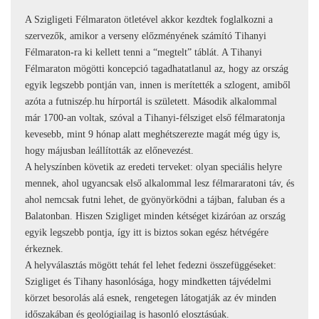
A Szigligeti Félmaraton ötletével akkor kezdtek foglalkozni a
szervezők, amikor a verseny előzményének számító Tihanyi
Félmaraton-ra ki kellett tenni a “megtelt” táblát. A Tihanyi
Félmaraton mögötti koncepció tagadhatatlanul az, hogy az ország
egyik legszebb pontján van, innen is merítették a szlogent, amiből
azóta a futniszép.hu hírportál is született. Második alkalommal
már 1700-an voltak, szóval a Tihanyi-félsziget első félmaratonja
kevesebb, mint 9 hónap alatt meghétszerezte magát még úgy is,
hogy májusban leállították az előnevezést.
A helyszínben követik az eredeti terveket: olyan speciális helyre
mennek, ahol ugyancsak első alkalommal lesz félmararatoni táv, és
ahol nemcsak futni lehet, de gyönyörködni a tájban, faluban és a
Balatonban. Hiszen Szigliget minden kétséget kizáróan az ország
egyik legszebb pontja, így itt is biztos sokan egész hétvégére
érkeznek.
A helyválasztás mögött tehát fel lehet fedezni összefüggéseket:
Szigliget és Tihany hasonlósága, hogy mindketten tájvédelmi
körzet besorolás alá esnek, rengetegen látogatják az év minden
időszakában és geológiailag is hasonló elosztásúak.