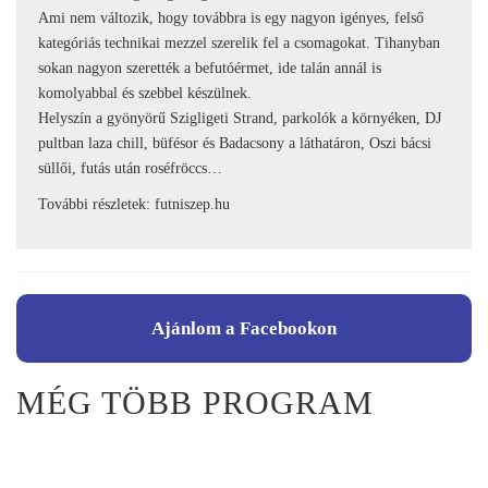
Ami nem változik, hogy továbbra is egy nagyon igényes, felső
kategóriás technikai mezzel szerelik fel a csomagokat. Tihanyban
sokan nagyon szerették a befutóérmet, ide talán annál is
komolyabbal és szebbel készülnek.
Helyszín a gyönyörű Szigligeti Strand, parkolók a környéken, DJ
pultban laza chill, büfésor és Badacsony a láthatáron, Oszi bácsi
süllői, futás után roséfröccs…
További részletek:
futniszep.hu
Ajánlom a Facebookon
MÉG TÖBB PROGRAM