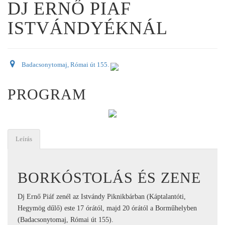
DJ ERNŐ PIAF
ISTVÁNDYÉKNÁL
Badacsonytomaj, Római út 155.
PROGRAM
Leírás
BORKÓSTOLÁS ÉS ZENE
Dj Ernő Piáf zenél az Istvándy Piknikbárban (Káptalantóti,
Hegymög dűlő) este 17 órától, majd 20 órától a Borműhelyben
(Badacsonytomaj, Római út 155).