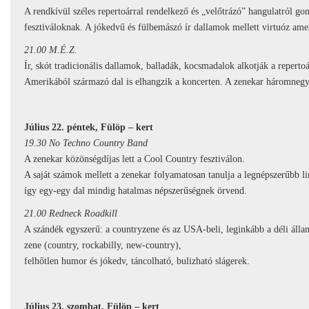
A rendkívül széles repertoárral rendelkező és „velőtrázó” hangulatról go
fesztiváloknak. A jókedvű és fülbemászó ír dallamok mellett virtuóz amer
21.00 M.É.Z.
Ír, skót tradicionális dallamok, balladák, kocsmadalok alkotják a repertoá
Amerikából származó dal is elhangzik a koncerten. A zenekar háromnegyed
Július 22. péntek, Fülöp – kert
19.30 No Techno Country Band
A zenekar közönségdíjas lett a Cool Country fesztiválon.
A saját számok mellett a zenekar folyamatosan tanulja a legnépszerűbb 
így egy-egy dal mindig hatalmas népszerűségnek örvend.
21.00 Redneck Roadkill
A szándék egyszerű: a countryzene és az USA-beli, leginkább a déli álla
zene (country, rockabilly, new-country),
felhőtlen humor és jókedv, táncolható, bulizható slágerek.
Július 23. szombat, Fülöp – kert