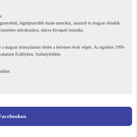
a.
gszerelésű, legnépszerűbb észak-amerikai, ausztrál és magyar előadók
ejezetten szórakozásra, táncra hívogató muzsika.
e a magyar könnyűzenei életbe a hetvenes évek végén. Az együttes 1999-
 valamint Erdélyben, Székelyföldön.
ődőket.
Facebookon