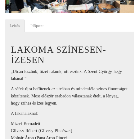
Leírás
Időpont
LAKOMA SZÍNESEN-
ÍZESEN
„Utcán leszünk, tüzet rakunk, ott eszünk. A Szent György-hegy
lábánál.”
A séfek újra befűtenek az utcában és mindenféle színes finomságot
készítenek. Most először szabadon választanak ételt, a lényeg,
hogy színes és ízes legyen.
A fakanalaknál:
Mizsei Bernadett
Gilvesy Róbert (Gilvesy Pincészet)
Molnár Áron (Papa Aron Pince)