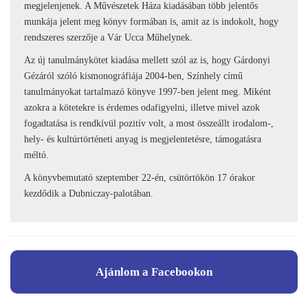
megjelenjenek. A Művészetek Háza kiadásában több jelentős
munkája jelent meg könyv formában is, amit az is indokolt, hogy
rendszeres szerzője a Vár Ucca Műhelynek.
Az új tanulmánykötet kiadása mellett szól az is, hogy Gárdonyi
Gézáról szóló kismonográfiája 2004-ben, Színhely című
tanulmányokat tartalmazó könyve 1997-ben jelent meg. Miként
azokra a kötetekre is érdemes odafigyelni, illetve mivel azok
fogadtatása is rendkívül pozitív volt, a most összeállt irodalom-,
hely- és kultúrtörténeti anyag is megjelentetésre, támogatásra
méltó.
A könyvbemutató szeptember 22-én, csütörtökön 17 órakor
kezdődik a Dubniczay-palotában.
Ajánlom a Facebookon