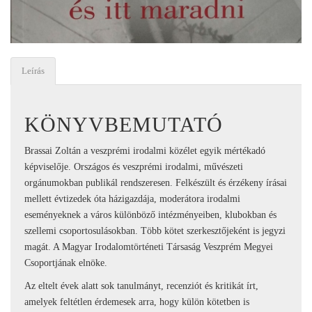
Leírás
KÖNYVBEMUTATÓ
Brassai Zoltán a veszprémi irodalmi közélet egyik mértékadó
képviselője. Országos és veszprémi irodalmi, művészeti
orgánumokban publikál rendszeresen. Felkészült és érzékeny írásai
mellett évtizedek óta házigazdája, moderátora irodalmi
eseményeknek a város különböző intézményeiben, klubokban és
szellemi csoportosulásokban. Több kötet szerkesztőjeként is jegyzi
magát. A Magyar Irodalomtörténeti Társaság Veszprém Megyei
Csoportjának elnöke.
Az eltelt évek alatt sok tanulmányt, recenziót és kritikát írt,
amelyek feltétlen érdemesek arra, hogy külön kötetben is