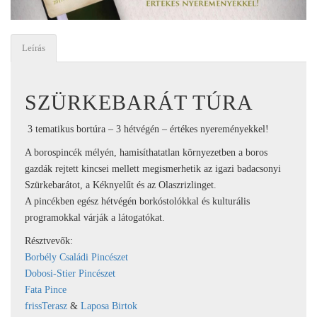
Leírás
SZÜRKEBARÁT TÚRA
3 tematikus bortúra – 3 hétvégén – értékes nyereményekkel!
A borospincék mélyén, hamisíthatatlan környezetben a boros
gazdák rejtett kincsei mellett megismerhetik az igazi badacsonyi
Szürkebarátot, a Kéknyelűt és az Olaszrizlinget.
A pincékben egész hétvégén borkóstolókkal és kulturális
programokkal várják a látogatókat.
Résztvevők:
Borbély Családi Pincészet
Dobosi-Stier Pincészet
Fata Pince
frissTerasz
&
Laposa Birtok