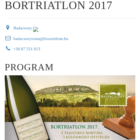
BORTRIATLON 2017
Badacsony
badacsonytomaj@tourinform.hu
+36 87 531 013
PROGRAM