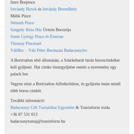
Imre Borpince
Istvándy Birtok
és
Istvándy Borműhely
Málik Pince
Németh Pince
Szegedy Róza Ház
Ürmös Borozója
Szent György Pince és Étterem
Thomay Pincészet
VáliBor – Váli Péter Borászata Badacsonyörs
A Bortriatlon első állomásán, a Szürkebarát túrán boroscímkéket
kell gyűjteni. Hat címke összegyűjtése esetén a nyeremény egy
palack bor.
Vegyen részt a Bortriatlon felfedezőúton, és gyűjtsön össze minél
több boros címkét.
További információ:
Badacsonyi Céh Turisztikai Egyesület
& Tourinform iroda
+36 87 531 013
badacsonytomaj@tourinform.
hu