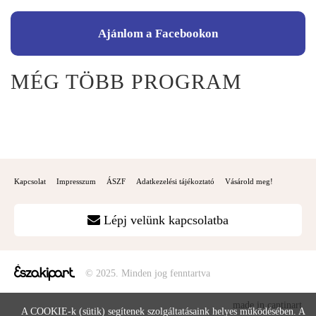
Ajánlom a Facebookon
MÉG TÖBB PROGRAM
Kapcsolat
Impresszum
ÁSZF
Adatkezelési tájékoztató
Vásárold meg!
Lépj velünk kapcsolatba
© 2025. Minden jog fenntartva
made in cantinart
A COOKIE-k (sütik) segítenek szolgáltatásaink helyes működésében. A