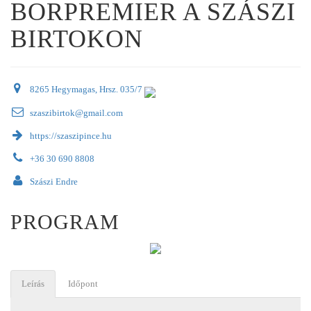
BORPREMIER A SZÁSZI
BIRTOKON
8265 Hegymagas, Hrsz. 035/7
szaszibirtok@gmail.com
https://szaszipince.hu
+36 30 690 8808
Szászi Endre
PROGRAM
Leírás
Időpont