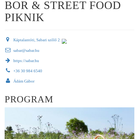
BOR & STREET FOOD
PIKNIK
Káptalantóti, Sabari szőlő 2.
sabar@sabar.hu
https://sabar.hu
+36 30 984 6540
Ádám Gábor
PROGRAM