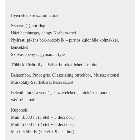
Ilyen ételekre számíthattok:
Szarvas (!) hot-dog
Házi hamburger, ahogy Norbi szereti
Nyáresti pikáns borkorcsolyák – pirítós különféle krémekkel,
kencékkel
Szilváslepény nagymama style
Többek között ilyen Sabar borokat lehet kóstolni:
Balatonbor, Pinot gris, Olaszrizling birtokbor, Muscat ottonel,
Muskotály-Szürkebarát kései szüret
Belépő nincs, a vendégek az ételekért, italokért kuponokat
vásárolhatnak.
Kuponok:
Mini: 3.500 Ft (1 étel + 3 deci bor)
Midi: 5.000 Ft (2 étel + 6 deci bor)
Maxi: 6.500 Ft (3 étel + 9 deci bor)