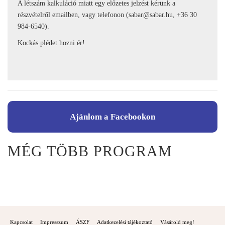
A létszám kalkuláció miatt egy előzetes jelzést kérünk a
részvételről emailben, vagy telefonon (
sabar@sabar.hu
, +36 30
984-6540).
Kockás plédet hozni ér!
Ajánlom a Facebookon
MÉG TÖBB PROGRAM
Kapcsolat
Impresszum
ÁSZF
Adatkezelési tájékoztató
Vásárold meg!