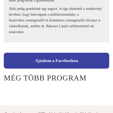
zenei programok a gyerekeknek.
Akik pedig gondolnak egy nagyot, és úgy döntenek a rendezvény
hevében, hogy belevágnak a szőlőtermesztésbe, a
fesztiválon csemegeszőlő és konténeres csemegeszőlő oltványt is
vásárolhatnak, amihez dr. Bakonyi László szőlőnemesítő ad
tanácsokat.
Ajánlom a Facebookon
MÉG TÖBB PROGRAM