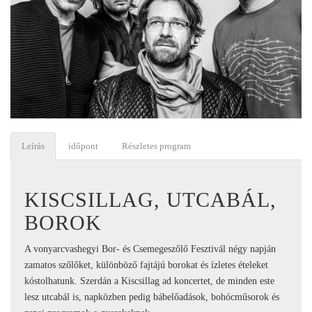
Leírás
időpont
Részletes program
KISCSILLAG, UTCABÁL,
BOROK
A vonyarcvashegyi Bor- és Csemegeszőlő Fesztivál négy napján
zamatos szőlőket, különböző fajtájú borokat és ízletes ételeket
kóstolhatunk. Szerdán a Kiscsillag ad koncertet, de minden este
lesz utcabál is, napközben pedig bábelőadások, bohócműsorok és