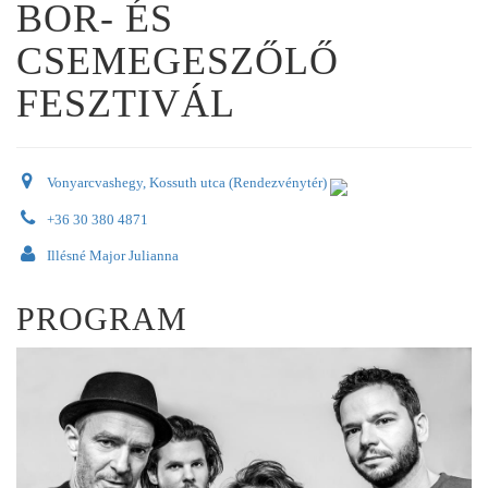
BOR- ÉS
CSEMEGESZŐLŐ
FESZTIVÁL
Vonyarcvashegy, Kossuth utca (Rendezvénytér)
+36 30 380 4871
Illésné Major Julianna
PROGRAM