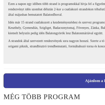
Ezen a napon egy időben több strand is programokkal hívja fel a figyelm
rendezvényt idén szombat délután 2-kor a csatlakozó strandokon tóbafut
által májusban bemutatott BalatonBorral.
Idén már 15 strand csatlakozott a kezdeményezéshez és szervez programo
Keszthely, Gyenesdiás, Szigliget, Badacsonytomaj, Fövenyes, Zánka, Bal
kiemelt helyszín pedig idén Balatongyörök lesz Balatonmáriával együtt.
A strandok által szervezett rendezvények sora nagyon hosszú. Szerte a tó 
origami piknik, strandbisztró trendbemutató, formábahozó torna és kon
Ajánlom a 
MÉG TÖBB PROGRAM