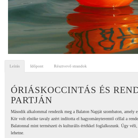
Leírás
Időpont
Résztvevő strandok
ÓRIÁSKOCCINTÁS ÉS REN
PARTJÁN
Második alkalommal rendezik meg a Balaton Napját szombaton, amely egy
Kör volt elnöke tavaly azért indította el hagyományteremtő céllal a rend
Balatonnal mint természeti és kulturális értékkel foglalkozunk. Úgy véli
lehetne.