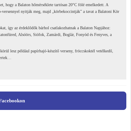
et, hogy a Balaton hőmérséklete tartósan 20°C fölé emelkedett. A
ó-versennyel nyitják meg, majd „körbekoccintják” a tavat a Balatoni Kör
kat, így az érdeklődők bárhol csatlakozhatnak a Balaton Napjához:
atonfüred, Alsóörs, Siófok, Zamárdi, Boglár, Fonyód és Fenyves, a
körül lesz például papírhajó-készítő verseny, fröccskoktél vetélkedő,
certek…
Facebookon