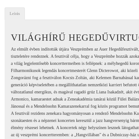
Leírás
VILÁGHÍRŰ HEGEDŰVIRT
Az elmúlt évben indították útjára Veszprémben az Auer Hegedűfesztivált
tiszteletére rendeznek. A fesztivál célja, hogy a Veszprémbe hozzák azoka
a világ legjelentősebb koncerttermeiben is fellépnek: a mélyhegedű koron
Filharmonikusok legendás koncertmesterét Glenn Dicterowot, aki közeli
Zongorázni fog a fesztiválon Kocsis Zoltán, aki Kelemen Barnabással kam
generáció képviseletében a megállíthatatlan nemzetközi karriert befutott 
változatlanul energikus, és magával ragadó grúz Liana Isakadzét, akit é
Armonico, kamaraestet adnak a Zeneakadémia tanárai közül Fülei Balázs, 
Jánossal és a Mendelssohn Kamarazenekarral fog közös programot bemutat
A fesztivál rezidens zenekara hagyományosan a rendező Mendelssohn Kam
szonátaesten és a népzenei koncerten keresztül a jazz hangversenyig bár
élmény részesei lehetnek. A koncertek négy helyszínen lesznek látogatha
az új veszprémi koncertteremben: a „Hangvillában” és a Dubniczay-ház 