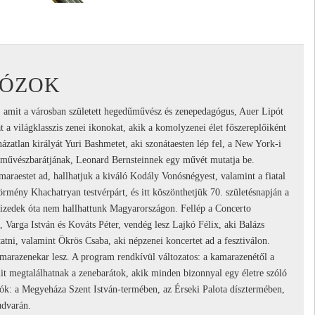
UÓZOK
, amit a városban született hegedűművész és zenepedagógus, Auer Lipót
t a világklasszis zenei ikonokat, akik a komolyzenei élet főszereplőiként
ázatlan királyát Yuri Bashmetet, aki szonátaesten lép fel, a New York-i
 művészbarátjának, Leonard Bernsteinnek egy művét mutatja be.
araestet ad, hallhatjuk a kiváló Kodály Vonósnégyest, valamint a fiatal
örmény Khachatryan testvérpárt, és itt köszönthetjük 70. születésnapján a
vtizedek óta nem hallhattunk Magyarországon. Fellép a Concerto
Varga István és Kováts Péter, vendég lesz Lajkó Félix, aki Balázs
ni, valamint Ökrös Csaba, aki népzenei koncertet ad a fesztiválon.
arazenekar lesz. A program rendkívül változatos: a kamarazenétől a
mit megtalálhatnak a zenebarátok, akik minden bizonnyal egy életre szóló
tók: a Megyeháza Szent István-termében, az Érseki Palota dísztermében,
udvarán.