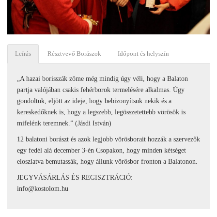
Leírás
Résztvevő Borászok
Időpont és helyszín
„A hazai borisszák zöme még mindig úgy véli, hogy a Balaton
partja valójában csakis fehérborok termelésére alkalmas. Úgy
gondoltuk, eljött az ideje, hogy bebizonyítsuk nekik és a
kereskedőknek is, hogy a legszebb, legösszetettebb vörösök is
mifelénk teremnek.” (Jásdi István)
12 balatoni borászt és azok legjobb vörösborait hozzák a szervezők
egy fedél alá december 3-én Csopakon, hogy minden kétséget
eloszlatva bemutassák, hogy állunk vörösbor fronton a Balatonon.
JEGYVÁSÁRLÁS ÉS REGISZTRÁCIÓ:
info@kostolom.hu