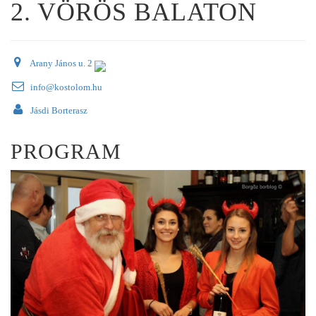
2. VÖRÖS BALATON
Arany János u. 2
info@kostolom.hu
Jásdi Borterasz
PROGRAM