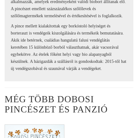
alkalmazzák, amelyek eredményeként valódi biobort állítanak elő.
A pincészet emellett százszázalékos szőlőlevek és
szőlőmagtermékek termelésével és értékesítésével is foglalkozik.
A pince mellett kialakítottak egy borkóstoló helyiséget és
borteraszt is vendégeik kiszolgálására és termékeik bemutatására.
Akik ide betérnek, családias hangulatú falusi vendéglátás
keretében 15 különböző borból választhatnak, akár vacsorával
egybekötve. Az ételek főként helyi vagy bio alapanyagból
készülnek. A házigazdák a szállásról is gondoskodtak: 2015-től hat
új vendégszobával és szaunával várják a vendégeket.
MÉG TÖBB DOBOSI
PINCÉSZET ÉS PANZIÓ