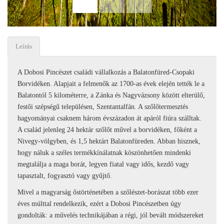
Leírás
A Dobosi Pincészet családi vállalkozás a Balatonfüred-Csopaki
Borvidéken. Alapjait a felmenők az 1700-as évek elején tették le a
Balatontól 5 kilométerre, a Zánka és Nagyvázsony között elterülő,
festői szépségű településen, Szentantalfán. A szőlőtermesztés
hagyományai csaknem három évszázadon át apáról fiúra szálltak.
A család jelenleg 24 hektár szőlőt művel a borvidéken, főként a
Nivegy-völgyben, és 1,5 hektárt Balatonfüreden. Abban hisznek,
hogy náluk a széles termékkínálatnak köszönhetően mindenki
megtalálja a maga borát, legyen fiatal vagy idős, kezdő vagy
tapasztalt, fogyasztó vagy gyűjtő.
Mivel a magyarság őstörténetében a szőlészet-borászat több ezer
éves múlttal rendelkezik, ezért a Dobosi Pincészetben úgy
gondolták: a művelés technikájában a régi, jól bevált módszereket