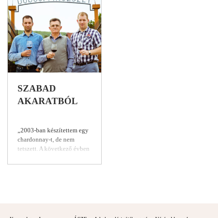
SZABAD
AKARATBÓL
„2003-ban készítettem egy
chardonnay-t, de nem
tetszett. A következő évben
egy másik területről
próbáltam, akkor is úgy
éreztem, hogy nem jó.
Egyszerűen azért, mert azt
kerestem benne, amit
vártam tőle, ami meg benne
volt, azt nem vettem észre.