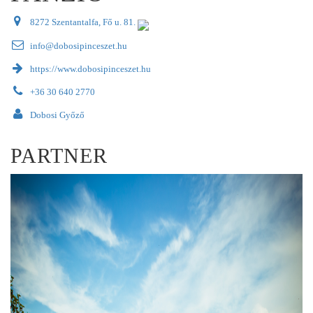
8272 Szentantalfa, Fő u. 81.
info@dobosipinceszet.hu
https://www.dobosipinceszet.hu
+36 30 640 2770
Dobosi Győző
PARTNER