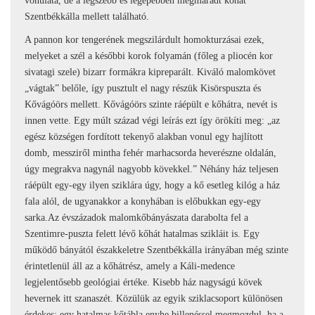
vonulata, de a legszebb és legépebben megmaradt kőhát
Szentbékkálla mellett található.
A pannon kor tengerének megszilárdult homokturzásai ezek,
melyeket a szél a későbbi korok folyamán (főleg a pliocén kor
sivatagi szele) bizarr formákra kipreparált. Kiváló malomkövet
„vágtak” belőle, így pusztult el nagy részük Kisörspuszta és
Kővágóörs mellett. Kővágóörs szinte ráépült e kőhátra, nevét is
innen vette. Egy múlt század végi leírás ezt így örökíti meg: „az
egész községen fordított tekenyő alakban vonul egy hajlított
domb, messziről mintha fehér marhacsorda heverészne oldalán,
úgy megrakva nagynál nagyobb kövekkel.” Néhány ház teljesen
ráépült egy-egy ilyen sziklára úgy, hogy a kő esetleg kilóg a ház
fala alól, de ugyanakkor a konyhában is előbukkan egy-egy
sarka.Az évszázadok malomkőbányászata darabolta fel a
Szentimre-puszta felett lévő kőhát hatalmas szikláit is. Egy
működő bányától északkeletre Szentbékkálla irányában még szinte
érintetlenül áll az a kőhátrész, amely a Káli-medence
legjelentősebb geológiai értéke. Kisebb ház nagyságú kövek
hevernek itt szanaszét. Közülük az egyik sziklacsoport különösen
érdekes: egy hatalmas kőtábla enyhe billenéssel megmozdul, ha a