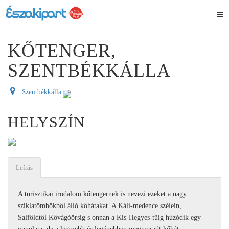
KŐTENGER,
SZENTBÉKKÁLLA
Szentbékkálla
HELYSZÍN
Leírás
A turisztikai irodalom kőtengernek is nevezi ezeket a nagy
sziklatömbökből álló kőhátakat. A Káli-medence szélein,
Salföldtől Kővágóörsig s onnan a Kis-Hegyes-tűig húzódik egy