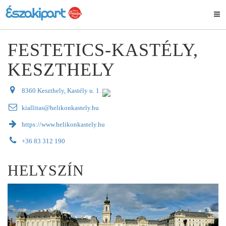
FESTETICS-KASTÉLY,
KESZTHELY
8360 Keszthely, Kastély u. 1.
kiallitas@helikonkastely.hu
https://www.helikonkastely.hu
+36 83 312 190
HELYSZÍN