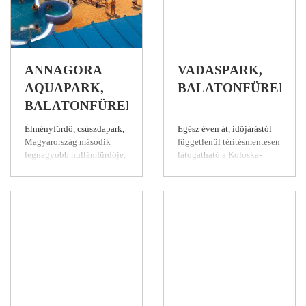
ANNAGORA
VADASPARK,
AQUAPARK,
BALATONFÜRED
BALATONFÜRED
Élményfürdő, csúszdapark,
Egész éven át, időjárástól
Magyarország második
függetlenül térítésmentesen
legnagyobb hullámfürdője,
látogatható a Koloska-
egy jeges ital, gyönyörű
völgyben létesített
panoráma a Balatonra, s
vadaspark. A hangulatos
mindez a parttól 500
park természetes
méterre – tökéletes nyári
környezetben mutatja be az
kikapcsolódás vár
ország vadfajainak egy
Balatonfüreden, az
részét, és lehetővé teszi
Annagora Aquaparkban!
megfigyelésüket. Jó kis
Fűtött külső és beltéri
program szezonon innen és
medencék,
túl. A 2,2 hektáros terület
gyermekmedencék, 12 óriás
nyolc vadfajnak, a
csúszda és 3 gyermek
gímszarvasnak, a