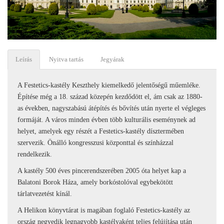
Leírás
Nyitva tartás
Jegyárak
A Festetics-kastély Keszthely kiemelkedő jelentőségű műemléke.
Építése még a 18. század közepén kezdődött el, ám csak az 1880-
as években, nagyszabású átépítés és bővítés után nyerte el végleges
formáját. A város minden évben több kulturális eseménynek ad
helyet, amelyek egy részét a Festetics-kastély dísztermében
szervezik. Önálló kongresszusi központtal és színházzal
rendelkezik.
A kastély 500 éves pincerendszerében 2005 óta helyet kap a
Balatoni Borok Háza, amely borkóstolóval egybekötött
tárlatvezetést kínál.
A Helikon könyvtárat is magában foglaló Festetics-kastély az
ország negyedik legnagyobb kastélyaként teljes felújítása után