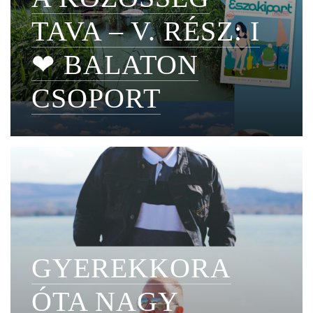
TAVA – V. RÉSZ: I
❤ BALATON
CSOPORT
GYEREKKORA
ÓTA NAGY