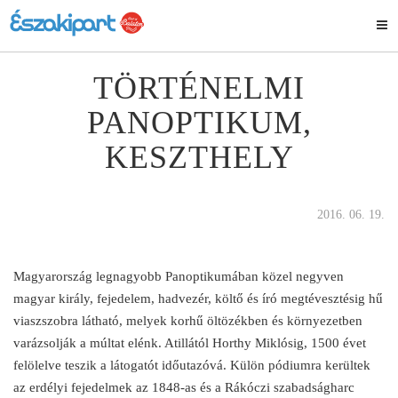
TÖRTÉNELMI
PANOPTIKUM,
KESZTHELY
2016. 06. 19.
Magyarország legnagyobb Panoptikumában közel negyven
magyar király, fejedelem, hadvezér, költő és író megtévesztésig hű
viaszszobra látható, melyek korhű öltözékben és környezetben
varázsolják a múltat elénk. Atillától Horthy Miklósig, 1500 évet
felölelve teszik a látogatót időutazóvá. Külön pódiumra kerültek
az erdélyi fejedelmek az 1848-as és a Rákóczi szabadságharc