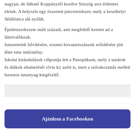
nagyjai, de látható Koppánytól kezdve Szisziig arra érdemes
eleink. A helyszín egy összetett pincerendszer, mely a keszthelyi
Sétálóutca alá nyúlik.
Épületszerkezete múlt századi, ami megfelelő keretet ad a
látnivalóknak.
Ismereteink bővítésére, eszmei hovatartozásunk erősítésére jött
létre eme intézmény.
Iskolai kirándulások célpontja lett a Panoptikum, mely a tanárok
és diákok elismerését vívta ki; azért is, mert a szórakoztatás mellett
hasznos tananyag-kiegészítő.
Ajánlom a Facebookon