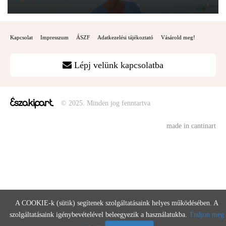
Kapcsolat
Impresszum
ÁSZF
Adatkezelési tájékoztató
Vásárold meg!
Lépj velünk kapcsolatba
© 2025. Minden jog fenntartva
made in cantinart
A COOKIE-k (sütik) segítenek szolgáltatásaink helyes működésében. A
szolgáltatásaink igénybevételével beleegyezik a használatukba.
Tudjon meg