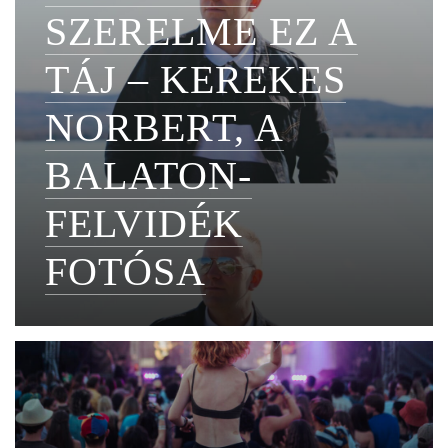
SZERELME EZ A
TÁJ – KEREKES
NORBERT, A
BALATON-
FELVIDÉK
FOTÓSA