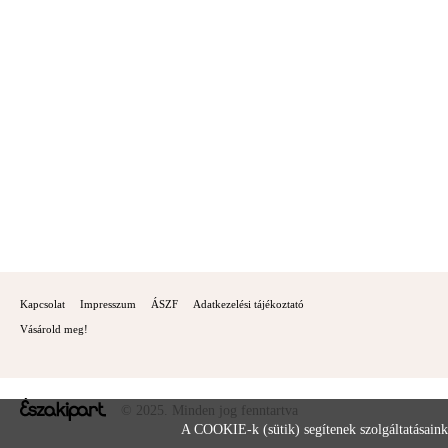
Kapcsolat
Impresszum
ÁSZF
Adatkezelési tájékoztató
Vásárold meg!
© 2025. Minden jog fenntartva
A COOKIE-k (sütik) segítenek szolgáltatásaink