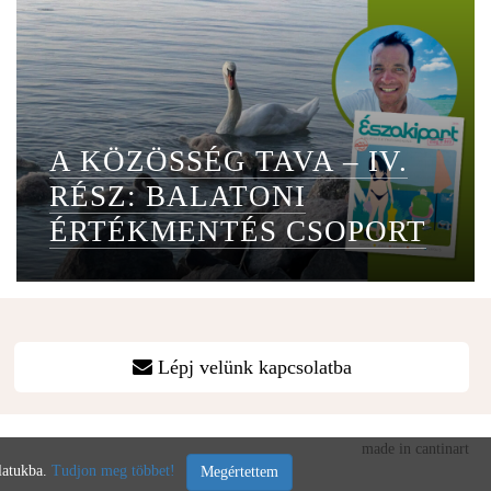
A KÖZÖSSÉG TAVA – IV.
RÉSZ: BALATONI
ÉRTÉKMENTÉS CSOPORT
Lépj velünk kapcsolatba
made in cantinart
álatukba.
Tudjon meg többet!
Megértettem