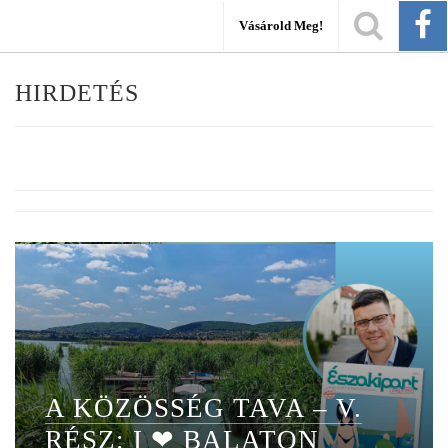
Vásárold Meg!
HIRDETÉS
A KÖZÖSSÉG TAVA – V.
RÉSZ: I ❤ BALATON