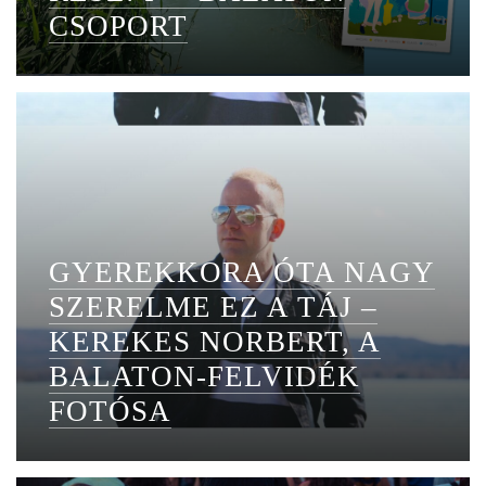
CSOPORT
GYEREKKORA ÓTA NAGY
SZERELME EZ A TÁJ –
KEREKES NORBERT, A
BALATON-FELVIDÉK
FOTÓSA