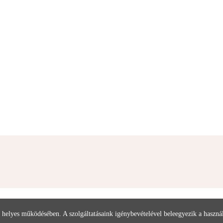
 helyes működésében. A szolgáltatásaink igénybevételével beleegyezik a haszn