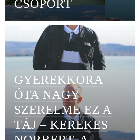
CSOPORT
GYEREKKORA
ÓTA NAGY
SZERELME EZ A
TÁJ – KEREKES
NORBERT, A