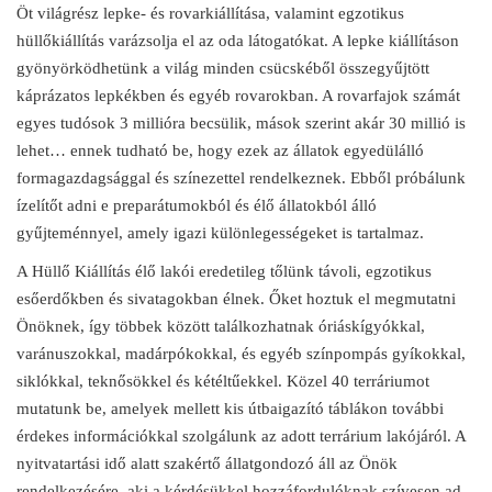
Öt világrész lepke- és rovarkiállítása, valamint egzotikus
hüllőkiállítás varázsolja el az oda látogatókat. A lepke kiállításon
gyönyörködhetünk a világ minden csücskéből összegyűjtött
káprázatos lepkékben és egyéb rovarokban. A rovarfajok számát
egyes tudósok 3 millióra becsülik, mások szerint akár 30 millió is
lehet… ennek tudható be, hogy ezek az állatok egyedülálló
formagazdagsággal és színezettel rendelkeznek. Ebből próbálunk
ízelítőt adni e preparátumokból és élő állatokból álló
gyűjteménnyel, amely igazi különlegességeket is tartalmaz.
A Hüllő Kiállítás élő lakói eredetileg tőlünk távoli, egzotikus
esőerdőkben és sivatagokban élnek. Őket hoztuk el megmutatni
Önöknek, így többek között találkozhatnak óriáskígyókkal,
varánuszokkal, madárpókokkal, és egyéb színpompás gyíkokkal,
siklókkal, teknősökkel és kétéltűekkel. Közel 40 terráriumot
mutatunk be, amelyek mellett kis útbaigazító táblákon további
érdekes információkkal szolgálunk az adott terrárium lakójáról. A
nyitvatartási idő alatt szakértő állatgondozó áll az Önök
rendelkezésére, aki a kérdésükkel hozzáfordulóknak szívesen ad