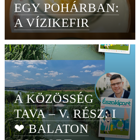
EGY POHÁRBAN:
A VÍZIKEFIR
A KÖZÖSSÉG
TAVA – V. RÉSZ: I
❤ BALATON