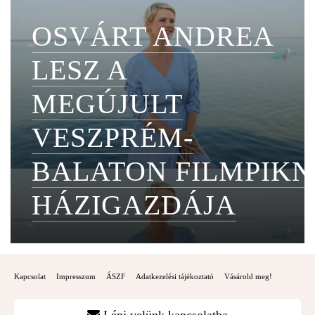
OSVÁRT ANDREA
LESZ A
MEGÚJULT
VESZPRÉM-
BALATON FILMPIKN
HÁZIGAZDÁJA
Kapcsolat
Impresszum
ÁSZF
Adatkezelési tájékoztató
Vásárold meg!