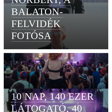
BALATON-
FELVIDÉK
FOTÓSA
10 NAP, 140 EZER
LÁTOGATÓ, 40