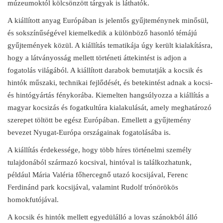
múzeumoktól kölcsönzött tárgyak is láthatók.
A kiállított anyag Európában is jelentős gyűjteménynek minősül,
és sokszínűségével kiemelkedik a különböző hasonló témájú
gyűjtemények közül. A kiállítás tematikája úgy került kialakításra,
hogy a látványosság mellett történeti áttekintést is adjon a
fogatolás világából. A kiállított darabok bemutatják a kocsik és
hintók műszaki, technikai fejlődését, és betekintést adnak a kocsi-
és hintógyártás fénykorába. Kiemelten hangsúlyozza a kiállítás a
magyar kocsizás és fogatkultúra kialakulását, amely meghatározó
szerepet töltött be egész Európában. Emellett a gyűjtemény
bevezet Nyugat-Európa országainak fogatolásába is.
A kiállítás érdekessége, hogy több híres történelmi személy
tulajdonából származó kocsival, hintóval is találkozhatunk,
például Mária Valéria főhercegnő utazó kocsijával, Ferenc
Ferdinánd park kocsijával, valamint Rudolf trónörökös
homokfutójával.
A kocsik és hintók mellett egyedülálló a lovas szánokból álló