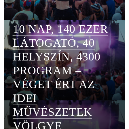
10 NAP, 140 EZER
LÁTOGATÓ, 40
HELYSZÍN, 4300
PROGRAM –
VÉGET ÉRT AZ
IDEI
MŰVÉSZETEK
VÖLGYE