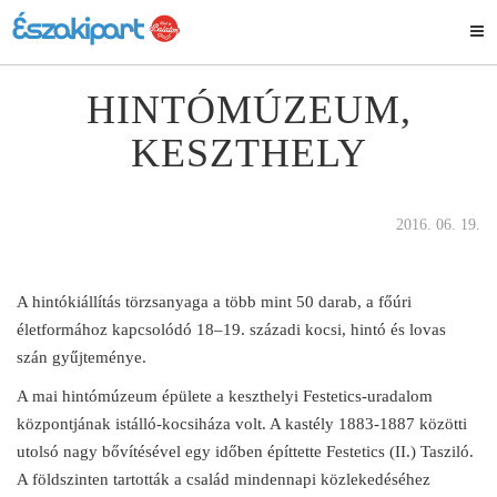
HINTÓMÚZEUM,
KESZTHELY
2016. 06. 19.
A hintókiállítás törzsanyaga a több mint 50 darab, a főúri
életformához kapcsolódó 18–19. századi kocsi, hintó és lovas
szán gyűjteménye.
A mai hintómúzeum épülete a keszthelyi Festetics-uradalom
központjának istálló-kocsiháza volt. A kastély 1883-1887 közötti
utolsó nagy bővítésével egy időben építtette Festetics (II.) Tasziló.
A földszinten tartották a család mindennapi közlekedéséhez