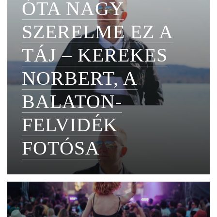
ÓTA NAGY
SZERELME EZ A
TÁJ – KEREKES
NORBERT, A
BALATON-
FELVIDÉK
FOTÓSA