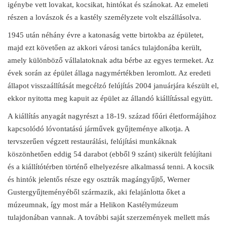
igénybe vett lovakat, kocsikat, hintókat és szánokat. Az emeleti
részen a lovászok és a kastély személyzete volt elszállásolva.
1945 után néhány évre a katonaság vette birtokba az épületet,
majd ezt követően az akkori városi tanács tulajdonába került,
amely különböző vállalatoknak adta bérbe az egyes termeket. Az
évek során az épület állaga nagymértékben leromlott. Az eredeti
állapot visszaállítását megcélzó felújítás 2004 januárjára készült el,
ekkor nyitotta meg kapuit az épület az állandó kiállítással együtt.
A kiállítás anyagát nagyrészt a 18-19. század főúri életformájához
kapcsolódó lóvontatású járművek gyűjteménye alkotja. A
tervszerűen végzett restaurálási, felújítási munkáknak
köszönhetően eddig 54 darabot (ebből 9 szánt) sikerült felújítani
és a kiállítótérben történő elhelyezésre alkalmassá tenni. A kocsik
és hintók jelentős része egy osztrák magángyűjtő, Werner
Gustergyűjteményéből származik, aki felajánlotta őket a
múzeumnak, így most már a Helikon Kastélymúzeum
tulajdonában vannak. A további saját szerzemények mellett más