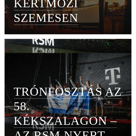
KERTMOZI
SZEMESEN
TRÓNFOSZTÁS AZ
58.
KÉKSZALAGON –
AZ RSM NYERT