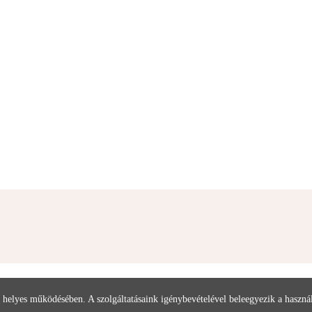
 helyes működésében. A szolgáltatásaink igénybevételével beleegyezik a haszn