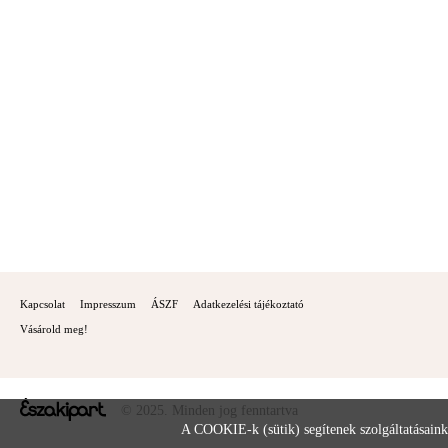
Kapcsolat
Impresszum
ÁSZF
Adatkezelési tájékoztató
Vásárold meg!
© 2025. Minden jog fenntartva
A COOKIE-k (sütik) segítenek szolgáltatásaink