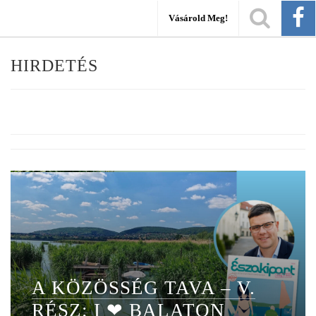
Vásárold Meg!
HIRDETÉS
A KÖZÖSSÉG TAVA – V.
RÉSZ: I ❤ BALATON