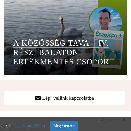
A KÖZÖSSÉG TAVA – IV.
RÉSZ: BALATONI
ÉRTÉKMENTÉS CSOPORT
Lépj velünk kapcsolatba
made in cantinart
álatukba.
Tudjon meg többet!
Megértettem