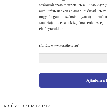
sztárokról szóló történeteket, a luxust? Ajánl
autók iránt, kedveli az amerikai életstílust,
hogy látogatóink számára olyan új informác
fantáziájukat, és a sok izgalmas érdekessége
élménytárukban!
(forrás: www.keszthely.hu)
Ajánlom a 