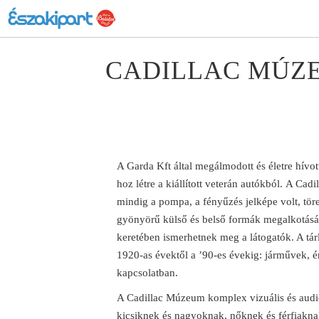
CADILLAC MÚZE
A Garda Kft által megálmodott és életre hívo
hoz létre a kiállított veterán autókból. A Cad
mindig a pompa, a fényűzés jelképe volt, törek
gyönyörű külső és belső formák megalkotásár
keretében ismerhetnek meg a látogatók. A tárl
1920-as évektől a ’90-es évekig: járművek, é
kapcsolatban.
A Cadillac Múzeum komplex vizuális és audio
kicsiknek és nagyoknak, nőknek és férfiaknak