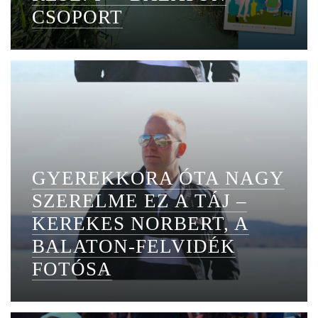
CSOPORT
GYEREKKORA ÓTA NAGY
SZERELME EZ A TÁJ –
KEREKES NORBERT, A
BALATON-FELVIDÉK
FOTÓSA