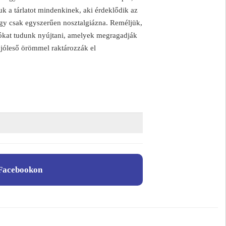
juk a tárlatot mindenkinek, aki érdeklődik az
 vagy csak egyszerűen nosztalgiázna. Reméljük,
iókat tudunk nyújtani, amelyek megragadják
t jóleső örömmel raktározzák el
Facebookon