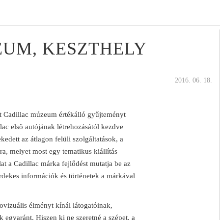
UM, KESZTHELY
2016. 06. 18.
tt Cadillac múzeum értékálló gyűjteményt
illac első autójának létrehozásától kezdve
edett az átlagon felüli szolgáltatások, a
a, melyet most egy tematikus kiállítás
at a Cadillac márka fejlődést mutatja be az
rdekes információk és történetek a márkával
vizuális élményt kínál látogatóinak,
 egyaránt. Hiszen ki ne szeretné a szépet, a