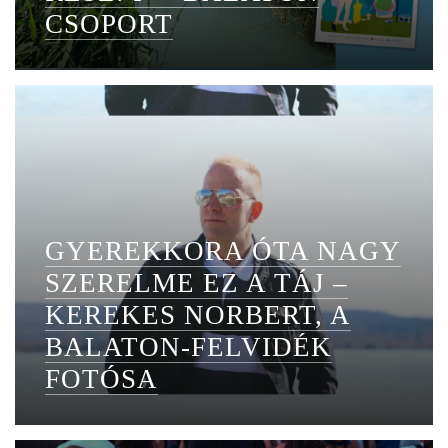
CSOPORT
GYEREKKORA ÓTA NAGY
SZERELME EZ A TÁJ –
KEREKES NORBERT, A
BALATON-FELVIDÉK
FOTÓSA