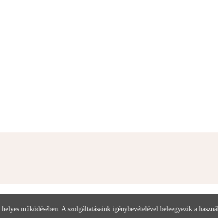
 helyes működésében. A szolgáltatásaink igénybevételével beleegyezik a haszn