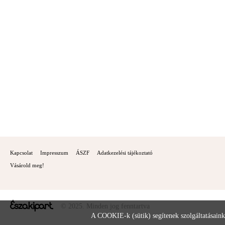
Kapcsolat
Impresszum
ÁSZF
Adatkezelési tájékoztató
Vásárold meg!
© 2025. Minden jog fenntartva
A COOKIE-k (sütik) segítenek szolgáltatásaink