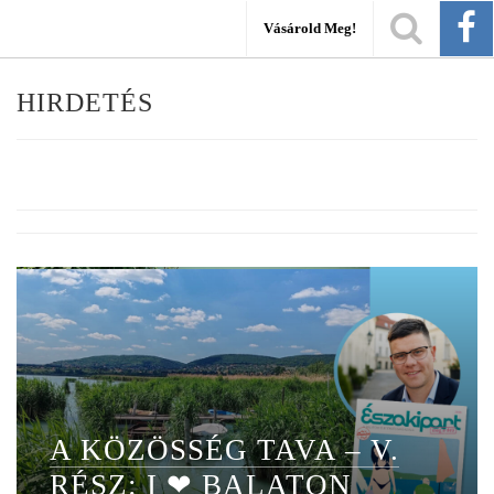
Vásárold Meg!
HIRDETÉS
A KÖZÖSSÉG TAVA – V.
RÉSZ: I ❤ BALATON