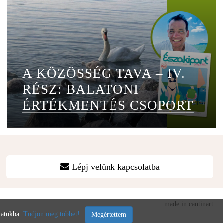
A KÖZÖSSÉG TAVA – IV.
RÉSZ: BALATONI
ÉRTÉKMENTÉS CSOPORT
Lépj velünk kapcsolatba
made in cantinart
álatukba.
Tudjon meg többet!
Megértettem