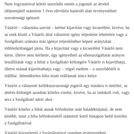
Nem fogyasztóval kötött szerződés esetén a jogosult az átvétel
időpontjától számított 1 éves elévülési határidő alatt érvényesítheti
szavatossági igényeit.
Vásárló – választása szerint – kérhet kijavítást vagy kicserélést, kivéve, ha
az ezek közül a Vásárló által választott igény teljesítése lehetetlen vagy a
Szolgáltató számára más igénye teljesítéséhez képest aránytalan
többletköltséggel járna. Ha a kijavítást vagy a kicserélést Vásárló nem
kérte, illetve nem kérhette, úgy igényelheti az ellenszolgáltatás arányos
leszállítását vagy a hibát a Szolgáltató költségére Vásárló is kijavíthatja,
illetve mással kijavíttathatja vagy – végső esetben – a szerződéstől is
elállhat. Jelentéktelen hiba miatt elállásnak nincs helye.
Vásárló a választott kellékszavatossági jogáról egy másikra is áttérhet, az
áttérés költségét azonban köteles viselni, kivéve, ha az indokolt volt, vagy
arra a Szolgáltató adott okot.
Vásárló köteles a hibát annak felfedezése után haladéktalanul, de nem
később, mint a hiba felfedezésétől számított kettő hónapon belül közölni
a Szolgáltatóval.
Vásárló közvetlenül a Szolgáltatóval szemben érvényesítheti