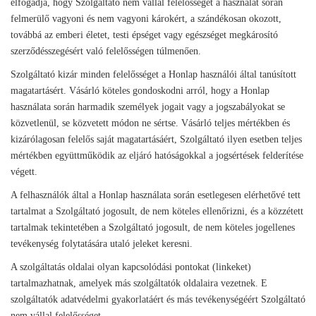
elfogadja, hogy Szolgáltató nem vállal felelősséget a használat során
felmerülő vagyoni és nem vagyoni károkért, a szándékosan okozott,
továbbá az emberi életet, testi épséget vagy egészséget megkárosító
szerződésszegésért való felelősségen túlmenően.
Szolgáltató kizár minden felelősséget a Honlap használói által tanúsított
magatartásért. Vásárló köteles gondoskodni arról, hogy a Honlap
használata során harmadik személyek jogait vagy a jogszabályokat se
közvetlenül, se közvetett módon ne sértse. Vásárló teljes mértékben és
kizárólagosan felelős saját magatartásáért, Szolgáltató ilyen esetben teljes
mértékben együttműködik az eljáró hatóságokkal a jogsértések felderítése
végett.
A felhasználók által a Honlap használata során esetlegesen elérhetővé tett
tartalmat a Szolgáltató jogosult, de nem köteles ellenőrizni, és a közzétett
tartalmak tekintetében a Szolgáltató jogosult, de nem köteles jogellenes
tevékenység folytatására utaló jeleket keresni.
A szolgáltatás oldalai olyan kapcsolódási pontokat (linkeket)
tartalmazhatnak, amelyek más szolgáltatók oldalaira vezetnek. E
szolgáltatók adatvédelmi gyakorlatáért és más tevékenységéért Szolgáltató
nem vállal felelősséget.