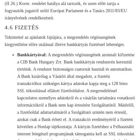
(II.26.) Korm. rendelet hatálya alá tartozik, és szem előtt tartja a
fogyasztók jogairól szóló Európai Parlament és a Tanács 2011/83/EU
irányelvének rendelkezéseit.
4.6 FIZETÉS
Tekintettel az ajánlatok fajtájára, a megrendelés végösszegének
kiegyenlítése előre utalással illetve bankkártyás fizetéssel lehetséges.
Bankkártyával:
A megrendelés végösszegének azonnali kifizetése
a CIB Bank Hungary Zrt. Bank bankkártyás rendszerén keresztül
történik. A rendszer biztonságos csatornát használ és automatikus.
A Bank kizárólag a Vásárló által megadott, a fizetési
tranzakcióhoz szükséges kártya adatokat kapja meg a 128 bites
SSL titkosítással ellátott fizetőoldalon. A megrendeléssel
kapcsolatos személyes adatokról és a vásárlás tartalmára vonatkozó
információkról a Bank nem kap értesítést Szolgáltatótól. Másfelől,
a fizetőoldal adattartalmáról a Szolgáltató szintén nem értesül,
azokat csak a Bank érheti el. A tranzakció eredményéről a fizetést
követően a Honlap tájékoztatja. A kártyás fizetéshez a Felhasználó
internet böngésző programjának támogatnia kell az SSL titkosítást.