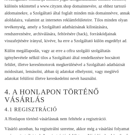
különös tekintettel a www.cityzen.shop domainnevére, az ehhez tartozó
aldomainekre, a Szolgáltató által foglalt minden más domainnévre, annak
aloldalaira, valamint az internetes reklámfelületeire. Tilos minden olyan
tevékenység, amely a Szolgáltató adatbázisának kilistázására,
rendszerezésére, archiválására, feltörésére (hack), forráskódjainak
visszafejtésére irányul, kivéve, ha erre a Szolgáltató külön engedélyt ad.
Külön megállapodás, vagy az erre a célra szolgáló szolgáltatás
igénybevétele nélkül tilos a Szolgáltató által rendelkezésre bocsátott
felület, illetve keresőmotorok megkerülésével a Szolgáltató adatbázisát
módosítani, lemásolni, abban új adatokat elhelyezni, vagy meglévő
adatokat felülírni illetve kereskedelmi nevét használni.
4. A HONLAPON TÖRTÉNŐ
VÁSÁRLÁS
4.1 REGISZTRÁCIÓ
A Honlapon történő vásárlásnak nem feltétele a regisztráció.
Vásárló azonban, ha regisztrálni szeretne, akkor még a vásárlási folyamat