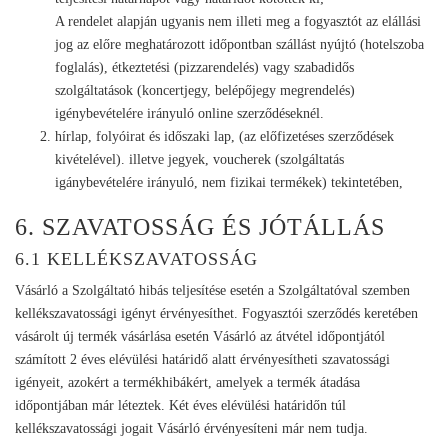
A rendelet alapján ugyanis nem illeti meg a fogyasztót az elállási
jog az előre meghatározott időpontban szállást nyújtó (hotelszoba
foglalás), étkeztetési (pizzarendelés) vagy szabadidős
szolgáltatások (koncertjegy, belépőjegy megrendelés)
igénybevételére irányuló online szerződéseknél.
hírlap, folyóirat és időszaki lap, (az előfizetéses szerződések
kivételével). illetve jegyek, voucherek (szolgáltatás
igánybevételére irányuló, nem fizikai termékek) tekintetében,
6. SZAVATOSSÁG ÉS JÓTÁLLÁS
6.1 KELLÉKSZAVATOSSÁG
Vásárló a Szolgáltató hibás teljesítése esetén a Szolgáltatóval szemben
kellékszavatossági igényt érvényesíthet. Fogyasztói szerződés keretében
vásárolt új termék vásárlása esetén Vásárló az átvétel időpontjától
számított 2 éves elévülési határidő alatt érvényesítheti szavatossági
igényeit, azokért a termékhibákért, amelyek a termék átadása
időpontjában már léteztek. Két éves elévülési határidőn túl
kellékszavatossági jogait Vásárló érvényesíteni már nem tudja.