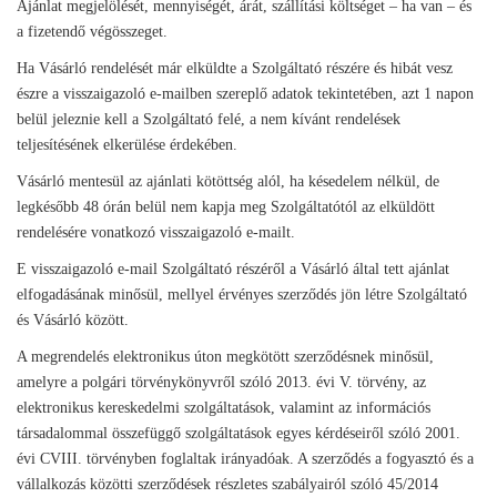
Ajánlat megjelölését, mennyiségét, árát, szállítási költséget – ha van – és
a fizetendő végösszeget.
Ha Vásárló rendelését már elküldte a Szolgáltató részére és hibát vesz
észre a visszaigazoló e-mailben szereplő adatok tekintetében, azt 1 napon
belül jeleznie kell a Szolgáltató felé, a nem kívánt rendelések
teljesítésének elkerülése érdekében.
Vásárló mentesül az ajánlati kötöttség alól, ha késedelem nélkül, de
legkésőbb 48 órán belül nem kapja meg Szolgáltatótól az elküldött
rendelésére vonatkozó visszaigazoló e-mailt.
E visszaigazoló e-mail Szolgáltató részéről a Vásárló által tett ajánlat
elfogadásának minősül, mellyel érvényes szerződés jön létre Szolgáltató
és Vásárló között.
A megrendelés elektronikus úton megkötött szerződésnek minősül,
amelyre a polgári törvénykönyvről szóló 2013. évi V. törvény, az
elektronikus kereskedelmi szolgáltatások, valamint az információs
társadalommal összefüggő szolgáltatások egyes kérdéseiről szóló 2001.
évi CVIII. törvényben foglaltak irányadóak. A szerződés a fogyasztó és a
vállalkozás közötti szerződések részletes szabályairól szóló 45/2014