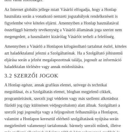
Az Internet globális jellege miatt Vásárló elfogadja, hogy a Honlap
használata során a vonatkozó nemzeti jogszabályok rendelkezéseit is
figyelembe véve köteles eljárni. Amennyiben a Honlap használatával
összefüggő bármely tevékenység a Vásárló államának joga szerint nem
megengedett, a használatért kizárólag Vásárlót terheli a felelősség.
Amennyiben a Vásárló a Honlapon kifogásolható tartalmat észlel, köteles
azt haladéktalanul jelezni a Szolgáltatónak. Ha a Szolgáltató jóhiszemű
eljárása során a jelzést megalapozottnak találja, jogosult az információ
haladéktalan törlésére vagy annak módosítására.
3.2 SZERZŐI JOGOK
A Honlap egésze, annak grafikus elemei, szövege és technikai
megoldásai, és a Szolgáltatás elemei, blogban megjelenő cikkek,
programleírások, szerzői jogi védelem vagy más szellemi alkotáshoz
fűződő jog (így különösen védjegyoltalom) alatt állnak. Szolgáltató a
szerzői jogi jogosultja vagy a feljogosított felhasználója a Honlapon,
valamint a Honlapon keresztül elérhető szolgáltatások nyújtása során
megjelenített valamennyi tartalomnak: bármely szerzői műnek, illetve