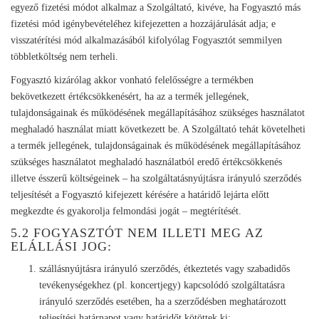
egyező fizetési módot alkalmaz a Szolgáltató, kivéve, ha Fogyasztó más
fizetési mód igénybevételéhez kifejezetten a hozzájárulását adja; e
visszatérítési mód alkalmazásából kifolyólag Fogyasztót semmilyen
többletköltség nem terheli.
Fogyasztó kizárólag akkor vonható felelősségre a termékben
bekövetkezett értékcsökkenésért, ha az a termék jellegének,
tulajdonságainak és működésének megállapításához szükséges használatot
meghaladó használat miatt következett be. A Szolgáltató tehát követelheti
a termék jellegének, tulajdonságainak és működésének megállapításához
szükséges használatot meghaladó használatból eredő értékcsökkenés
illetve ésszerű költségeinek – ha szolgáltatásnyújtásra irányuló szerződés
teljesítését a Fogyasztó kifejezett kérésére a határidő lejárta előtt
megkezdte és gyakorolja felmondási jogát – megtérítését.
5.2 FOGYASZTÓT NEM ILLETI MEG AZ
ELÁLLÁSI JOG:
szállásnyújtásra irányuló szerződés, étkeztetés vagy szabadidős
tevékenységekhez (pl. koncertjegy) kapcsolódó szolgáltatásra
irányuló szerződés esetében, ha a szerződésben meghatározott
teljesítési határnapot vagy határidőt kötöttek ki;