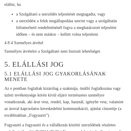
elállni, ha
a Szolgáltató a szerződés teljesítését megtagadta; vagy
a szerződést a felek megállapodása szerint vagy a szolgáltatás
felismerhető rendeltetésénél fogva a meghatározott teljesítési
időben – és nem máskor – kellett volna teljesíteni.
4.8.4 Személyes átvétel
Személyes átvételre a Szolgáltató nem biztosít lehetőséget.
5. ELÁLLÁSI JOG
5.1 ELÁLLÁSI JOG GYAKORLÁSÁNAK
MENETE
Az e pontban foglaltak kizárólag a szakmája, önálló foglalkozása vagy
üzleti tevékenysége körén kívül eljáró természetes személyre
vonatkoznak, aki árut vesz, rendel, kap, használ, igénybe vesz, valamint
az áruval kapcsolatos kereskedelmi kommunikáció, ajánlat címzettje (a
továbbiakban „Fogyasztó”).
Fogyasztó a fogyasztó és a vállalkozás közötti szerződések részletes