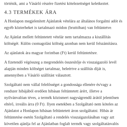
történik, ami a Vásárló részére fizetési kötelezettséget keletkeztet.
4.3 TERMÉKEK ÁRA
A Honlapon megjelenített Ajánlatok vételára az általános forgalmi adót és
egyéb közterheket is tartalmazó módon (bruttóban) van feltüntetve.
Az Ajánlat mellett feltüntetett vételár nem tartalmazza a kiszállítás
költségét. Külön csomagolási költség azonban nem kerül felszámításra.
Az ajánlatok ára magyar forintban (Ft) kerül feltüntetésre.
A fizetendő végösszeg a megrendelés összesítője és visszaigazoló levél
alapján minden költséget tartalmaz, beleértve a szállítás díját is,
amennyiben a Vásárló szállítást választott.
Szolgáltató nem vállal felelősséget a gondossága ellenére és/vagy a
rendszer hibájából eredően hibásan feltüntetett árért, illetve a
nyilvánvalóan téves, a termék közismert nagyságrendű árától jelentősen
eltérő, irreális árra (0 Ft). Ilyen esetekben a Szolgáltató nem köteles az
Ajánlatot a Honlapon hibásan feltüntetett áron szolgáltatni. Hibás ár
feltüntetése esetén Szolgáltató a rendelés visszaigazolásában vagy azt
követően ajánlja fel az Ajánlatban foglalt termék vagy szolgáltatásvalós