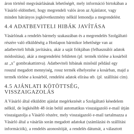
áron történő megvásárlásának lehetőségét, mely információ birtokában a
Vásárló eldöntheti, hogy megrendeli valós áron az Ajánlatot, vagy
minden hátrányos jogkövetkezmény nélkül lemondja a megrendelést.
4.4 ADATBEVITELI HIBÁK JAVÍTÁSA
Vásárlónak a rendelés bármely szakaszában és a megrendelés Szolgáltató
részére való elküldéséig a Honlapon bármikor lehetősége van az
adatbeviteli hibák javítására, akár a saját fiókjában (felhasználói adatok
módosítása), akár a megrendelési felületen (pl. termék törlése a kosárból
az „x” gombrakattintva). Adatbeviteli hibának minősül például egy
rosszul megadott mennyiség, rossz termék elhelyezése a kosárban, majd a
termék törlése a kosárból, rendelési adatok elírása stb. (pl. szállítási cím).
4.5 AJÁNLATI KÖTÖTTSÉG,
VISSZAIGAZOLÁS
A Vásárló által elküldött ajánlat megérkezését a Szolgáltató késedelem
nélkül, de legkésőbb 48 órán belül automatikus visszaigazoló e-mail útján
visszaigazolja a Vásárló részére, mely visszaigazoló e-mail tartalmazza a
Vásárló által a vásárlás során megadott adatokat (számlázási és szállítási
információk), a rendelés azonosítóját, a rendelés dátumát, a választott