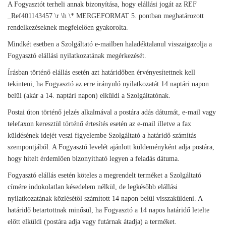
A Fogyasztót terheli annak bizonyítása, hogy elállási jogát az REF
_Ref401143457 \r \h \* MERGEFORMAT 5. pontban meghatározott
rendelkezéseknek megfelelően gyakorolta.
Mindkét esetben a Szolgáltató e-mailben haladéktalanul visszaigazolja a
Fogyasztó elállási nyilatkozatának megérkezését.
Írásban történő elállás esetén azt határidőben érvényesítettnek kell
tekinteni, ha Fogyasztó az erre irányuló nyilatkozatát 14 naptári napon
belül (akár a 14. naptári napon) elküldi a Szolgáltatónak.
Postai úton történő jelzés alkalmával a postára adás dátumát, e-mail vagy
telefaxon keresztül történő értesítés esetén az e-mail illetve a fax
küldésének idejét veszi figyelembe Szolgáltató a határidő számítás
szempontjából. A Fogyasztó levelét ajánlott küldeményként adja postára,
hogy hitelt érdemlően bizonyítható legyen a feladás dátuma.
Fogyasztó elállás esetén köteles a megrendelt terméket a Szolgáltató
címére indokolatlan késedelem nélkül, de legkésőbb elállási
nyilatkozatának közlésétől számított 14 napon belül visszaküldeni. A
határidő betartottnak minősül, ha Fogyasztó a 14 napos határidő letelte
előtt elküldi (postára adja vagy futárnak átadja) a terméket.