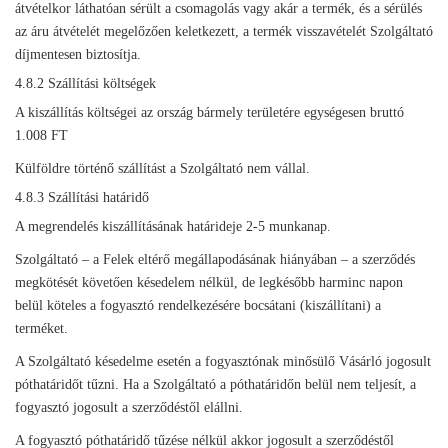
átvételkor láthatóan sérült a csomagolás vagy akár a termék, és a sérülés
az áru átvételét megelőzően keletkezett, a termék visszavételét Szolgáltató
díjmentesen biztosítja.
4.8.2 Szállítási költségek
A kiszállítás költségei az ország bármely területére egységesen bruttó
1.008 FT
Külföldre történő szállítást a Szolgáltató nem vállal.
4.8.3 Szállítási határidő
A megrendelés kiszállításának határideje 2-5 munkanap.
Szolgáltató – a Felek eltérő megállapodásának hiányában – a szerződés
megkötését követően késedelem nélkül, de legkésőbb harminc napon
belül köteles a fogyasztó rendelkezésére bocsátani (kiszállítani) a
terméket.
A Szolgáltató késedelme esetén a fogyasztónak minősülő Vásárló jogosult
póthatáridőt tűzni. Ha a Szolgáltató a póthatáridőn belül nem teljesít, a
fogyasztó jogosult a szerződéstől elállni.
A fogyasztó póthatáridő tűzése nélkül akkor jogosult a szerződéstől