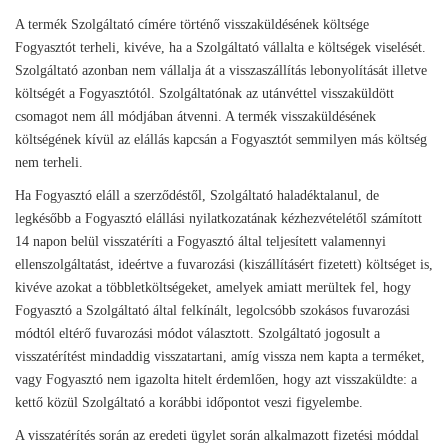
A termék Szolgáltató címére történő visszaküldésének költsége
Fogyasztót terheli, kivéve, ha a Szolgáltató vállalta e költségek viselését.
Szolgáltató azonban nem vállalja át a visszaszállítás lebonyolítását illetve
költségét a Fogyasztótól. Szolgáltatónak az utánvéttel visszaküldött
csomagot nem áll módjában átvenni. A termék visszaküldésének
költségének kívül az elállás kapcsán a Fogyasztót semmilyen más költség
nem terheli.
Ha Fogyasztó eláll a szerződéstől, Szolgáltató haladéktalanul, de
legkésőbb a Fogyasztó elállási nyilatkozatának kézhezvételétől számított
14 napon belül visszatéríti a Fogyasztó által teljesített valamennyi
ellenszolgáltatást, ideértve a fuvarozási (kiszállításért fizetett) költséget is,
kivéve azokat a többletköltségeket, amelyek amiatt merültek fel, hogy
Fogyasztó a Szolgáltató által felkínált, legolcsóbb szokásos fuvarozási
módtól eltérő fuvarozási módot választott. Szolgáltató jogosult a
visszatérítést mindaddig visszatartani, amíg vissza nem kapta a terméket,
vagy Fogyasztó nem igazolta hitelt érdemlően, hogy azt visszaküldte: a
kettő közül Szolgáltató a korábbi időpontot veszi figyelembe.
A visszatérítés során az eredeti ügylet során alkalmazott fizetési móddal