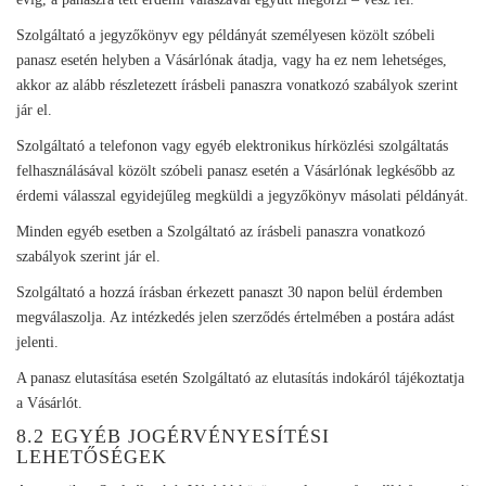
Szolgáltató a jegyzőkönyv egy példányát személyesen közölt szóbeli
panasz esetén helyben a Vásárlónak átadja, vagy ha ez nem lehetséges,
akkor az alább részletezett írásbeli panaszra vonatkozó szabályok szerint
jár el.
Szolgáltató a telefonon vagy egyéb elektronikus hírközlési szolgáltatás
felhasználásával közölt szóbeli panasz esetén a Vásárlónak legkésőbb az
érdemi válasszal egyidejűleg megküldi a jegyzőkönyv másolati példányát.
Minden egyéb esetben a Szolgáltató az írásbeli panaszra vonatkozó
szabályok szerint jár el.
Szolgáltató a hozzá írásban érkezett panaszt 30 napon belül érdemben
megválaszolja. Az intézkedés jelen szerződés értelmében a postára adást
jelenti.
A panasz elutasítása esetén Szolgáltató az elutasítás indokáról tájékoztatja
a Vásárlót.
8.2 EGYÉB JOGÉRVÉNYESÍTÉSI
LEHETŐSÉGEK