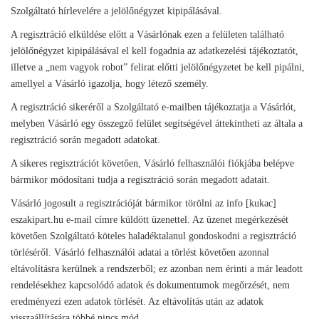
Szolgáltató hírlevelére a jelölőnégyzet kipipálásával.
A regisztráció elküldése előtt a Vásárlónak ezen a felületen található
jelölőnégyzet kipipálásával el kell fogadnia az adatkezelési tájékoztatót,
illetve a „nem vagyok robot” felirat előtti jelölőnégyzetet be kell pipálni,
amellyel a Vásárló igazolja, hogy létező személy.
A regisztráció sikeréről a Szolgáltató e-mailben tájékoztatja a Vásárlót,
melyben Vásárló egy összegző felület segítségével áttekintheti az általa a
regisztráció során megadott adatokat.
A sikeres regisztrációt követően, Vásárló felhasználói fiókjába belépve
bármikor módosítani tudja a regisztráció során megadott adatait.
Vásárló jogosult a regisztrációját bármikor törölni az info [kukac]
eszakipart.hu e-mail címre küldött üzenettel. Az üzenet megérkezését
követően Szolgáltató köteles haladéktalanul gondoskodni a regisztráció
törléséről. Vásárló felhasználói adatai a törlést követően azonnal
eltávolításra kerülnek a rendszerből; ez azonban nem érinti a már leadott
rendelésekhez kapcsolódó adatok és dokumentumok megőrzését, nem
eredményezi ezen adatok törlését. Az eltávolítás után az adatok
visszaállítására többé nincs mód.