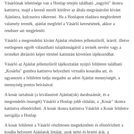
Vásárlónak lehetősége van a Honlap tetején található „nagyító” ikonra
kattintva, majd a kereső mezőt kitöltve az általa megvásárolni kívánt
Ajánlatra, kulcsszóra rákeresni. Ha a Honlapon eladásra meghirdetett
valamely termék, ajánlat megfelel a Vásárló keresésének, akkor a
rendszer azt megjeleníti.
Vásárló a megrendelni kívánt Ajánlat részletes jellemzőiről, áráról, illetve
esetlegesen egyéb választható tulajdonságáról a termék nevére vagy a
terméket ábrázoló képre történő kattintást követően tájékozódhat.
Vásárló az Ajánlat jellemzőiről tájékoztatást nyújtó felületen található
„Kosárba” gombra kattintva helyezheti virtuális kosarába azt, és
ugyanezen a felületen tudja megadni az adott Ajánlat mennyiségét, a
mennyiség pontos beírásával.
A kosár tartalmát (a kiválasztott Ajánlat(ok) darabszámát, és a
megrendelés összegét) Vásárló a Honlap jobb oldalán, a „Kosár” ikonra
kattintva ellenőrizheti. A kosár ikonra kattintva Vásárlót a Kosár felületre
navigálja a Honlap.
A kosár felületen a Vásárló részletesen megtekintheti és ellenőrizheti a
kosába helyezett Ajánlatok listáját, azok nettó és bruttó árát, a