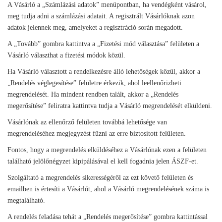
A Vásárló a „Számlázási adatok” menüpontban, ha vendégként vásárol,
meg tudja adni a számlázási adatait. A regisztrált Vásárlóknak azon
adatok jelennek meg, amelyeket a regisztráció során megadott.
A „Tovább” gombra kattintva a „Fizetési mód választása” felületen a
Vásárló választhat a fizetési módok közül.
Ha Vásárló választott a rendelkezésre álló lehetőségek közül, akkor a
„Rendelés véglegesítése” felületre érkezik, ahol leellenőrizheti
megrendelését. Ha mindent rendben talált, akkor a „Rendelés
megerősítése” feliratra kattintva tudja a Vásárló megrendelését elküldeni.
Vásárlónak az ellenőrző felületen továbbá lehetősége van
megrendeléséhez megjegyzést fűzni az erre biztosított felületen.
Fontos, hogy a megrendelés elküldéséhez a Vásárlónak ezen a felületen
található jelölőnégyzet kipipálásával el kell fogadnia jelen ÁSZF-et.
Szolgáltató a megrendelés sikerességéről az ezt követő felületen és
emailben is értesíti a Vásárlót, ahol a Vásárló megrendelésének száma is
megtalálható.
A rendelés feladása tehát a „Rendelés megerősítése” gombra kattintással