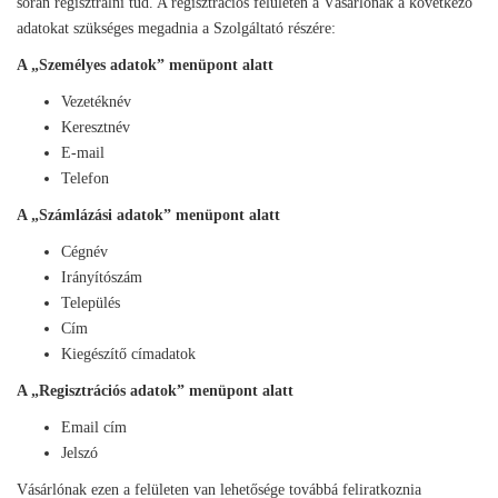
során regisztrálni tud. A regisztrációs felületen a Vásárlónak a következő
adatokat szükséges megadnia a Szolgáltató részére:
A „Személyes adatok” menüpont alatt
Vezetéknév
Keresztnév
E-mail
Telefon
A „Számlázási adatok” menüpont alatt
Cégnév
Irányítószám
Település
Cím
Kiegészítő címadatok
A „Regisztrációs adatok” menüpont alatt
Email cím
Jelszó
Vásárlónak ezen a felületen van lehetősége továbbá feliratkoznia