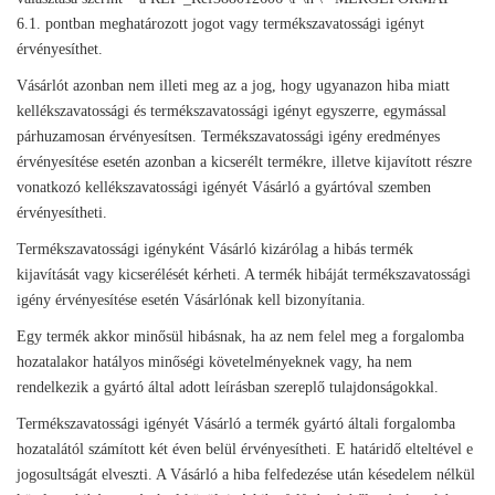
6.1. pontban meghatározott jogot vagy termékszavatossági igényt
érvényesíthet.
Vásárlót azonban nem illeti meg az a jog, hogy ugyanazon hiba miatt
kellékszavatossági és termékszavatossági igényt egyszerre, egymással
párhuzamosan érvényesítsen. Termékszavatossági igény eredményes
érvényesítése esetén azonban a kicserélt termékre, illetve kijavított részre
vonatkozó kellékszavatossági igényét Vásárló a gyártóval szemben
érvényesítheti.
Termékszavatossági igényként Vásárló kizárólag a hibás termék
kijavítását vagy kicserélését kérheti. A termék hibáját termékszavatossági
igény érvényesítése esetén Vásárlónak kell bizonyítania.
Egy termék akkor minősül hibásnak, ha az nem felel meg a forgalomba
hozatalakor hatályos minőségi követelményeknek vagy, ha nem
rendelkezik a gyártó által adott leírásban szereplő tulajdonságokkal.
Termékszavatossági igényét Vásárló a termék gyártó általi forgalomba
hozatalától számított két éven belül érvényesítheti. E határidő elteltével e
jogosultságát elveszti. A Vásárló a hiba felfedezése után késedelem nélkül