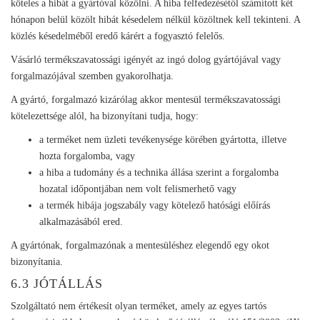
köteles a hibát a gyártóval közölni. A hiba felfedezésétől számított két
hónapon belül közölt hibát késedelem nélkül közöltnek kell tekinteni. A
közlés késedelméből eredő kárért a fogyasztó felelős.
Vásárló termékszavatossági igényét az ingó dolog gyártójával vagy
forgalmazójával szemben gyakorolhatja.
A gyártó, forgalmazó kizárólag akkor mentesül termékszavatossági
kötelezettsége alól, ha bizonyítani tudja, hogy:
a terméket nem üzleti tevékenysége körében gyártotta, illetve
hozta forgalomba, vagy
a hiba a tudomány és a technika állása szerint a forgalomba
hozatal időpontjában nem volt felismerhető vagy
a termék hibája jogszabály vagy kötelező hatósági előírás
alkalmazásából ered.
A gyártónak, forgalmazónak a mentesüléshez elegendő egy okot
bizonyítania.
6.3 JÓTÁLLÁS
Szolgáltató nem értékesít olyan terméket, amely az egyes tartós