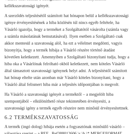
kellékszavatossági igényét.
A szerződés teljesítésétől számított hat hónapon belül a kellékszavatossági
igénye érvényesítésének a hiba közlésén túl nincs egyéb feltétele, ha
Vásárló igazolja, hogy a terméket a Szolgáltatótól vásárolta (számla vagy
a számla másolatának bemutatásával). Ilyen esetben a Szolgáltató csak
akkor mentesül a szavatosság alól, ha ezt a vélelmet megdönti, vagyis
bizonyítja, hogy a termék hibája a Vásárló részére történő átadást
követően keletkezett. Amennyiben a Szolgáltató bizonyítani tudja, hogy a
hiba oka a Vásárlónak felróható okból keletkezett, nem köteles Vásárló
által támasztott szavatossági igénynek helyt adni. A teljesítéstől számított
hat hónap eltelte után azonban már Vásárló köteles bizonyítani, hogy a
Vásárló által felismert hiba már a teljesítés időpontjában is megvolt.
Ha Vásárló a szavatossági igényét a terméktől – a megjelölt hiba
szempontjából – elkülöníthető része tekintetében érvényesíti, a
szavatossági igény a termék egyéb részeire nem minősül érvényesítettnek.
6.2 TERMÉKSZAVATOSSÁG
A termék (ingó dolog) hibája esetén a fogyasztónak minősülő vásárló –
választása szerint – a REF _Ref388012606 \r \h \* MERGEFORMAT