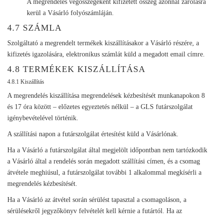
A megrendelés végösszegeként kifizetett összeg azonnal zárolásra
kerül a Vásárló folyószámláján.
4.7 SZÁMLA
Szolgáltató a megrendelt termékek kiszállításakor a Vásárló részére, a
kifizetés igazolására, elektronikus számlát küld a megadott email címre.
4.8 TERMÉKEK KISZÁLLÍTÁSA
4.8.1 Kiszállítás
A megrendelés kiszállítása megrendelések kézbesítését munkanapokon 8
és 17 óra között – előzetes egyeztetés nélkül – a GLS futárszolgálat
igénybevételével történik.
A szállítási napon a futárszolgálat értesítést küld a Vásárlónak.
Ha a Vásárló a futárszolgálat által megjelölt időpontban nem tartózkodik
a Vásárló által a rendelés során megadott szállítási címen, és a csomag
átvétele meghiúsul, a futárszolgálat további 1 alkalommal megkísérli a
megrendelés kézbesítését.
Ha a Vásárló az átvétel során sérülést tapasztal a csomagoláson, a
sérülésekről jegyzőkönyv felvételét kell kérnie a futártól. Ha az