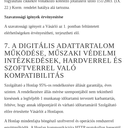
fogyasztási cikkekre vonatkozó kötelező jótállásról szóló 151/2003. (IX.
22.) Korm. rendelet hatálya alá tartozna.
Szavatossági igények érvényesítése
A szavatossági igényeit a Vásárló az 1. pontban feltüntetett
elérhetőségeken érvényesítheti, terjesztheti elő.
7. A DIGITÁLIS ADATTARTALOM
MŰKÖDÉSE, MŰSZAKI VÉDELMI
INTÉZKEDÉSEK, HARDVERREL ÉS
SZOFTVERREL VALÓ
KOMPATIBILITÁS
Szolgáltató a Honlap 95%-os rendelkezésre állását garantálja, éves
szinten. A rendelkezésre állás mérése szempontjából nem tekinthető
kiesésnek a legfeljebb 1 munkanap időtartamú tervezett karbantartás,
feltéve, hogy annak időpontjáról és várható időtartamáról Szolgáltató
előre értesítette Vásárlót a Honlapon.
A Honlap mindenfajta böngésző szoftverrel és operációs rendszerrel
együttműködik. A Honlap kommunikációja HTTP protokollon keresztül