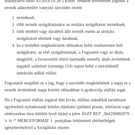
szabályairól szóló 45/2014 (II.26.) Korm. rendelet értelmében jogosult a
termék adásvételére irányuló szerződés esetén
terméknek,
több termék szolgáltatásakor az utoljára szolgáltatott terméknek,
több tételből vagy darabból álló termék esetén az utoljára
szolgáltatott tételnek vagy darabnak,
ha a terméket meghatározott időszakon belül rendszeresen kell
szolgáltatni, az első szolgáltatásnak, a Fogyasztó vagy az általa
megjelölt, a fuvarozótól eltérő harmadik személy általi átvételének
napjától számított tizennégy (14) napon belül a szerződéstől
indokolás nélkül elállni.
Fogyasztót megilleti az a jog, hogy a szerződés megkötésének a napja és a
termék átvételének napja közötti időszakban is gyakorolja elállási jogát.
Ha a Fogyasztó elállási jogával élni kíván, elállási szándékát tartalmazó
egyértelmű nyilatkozatát köteles eljuttatni (például postán, telefaxon vagy
elektronikus úton küldött levél útján) a jelen ÁSZF REF _Ref290882079
\r \h \* MERGEFORMAT 1. pontjában feltüntetett elérhetőségek
igénybevételével a Szolgáltató részére.