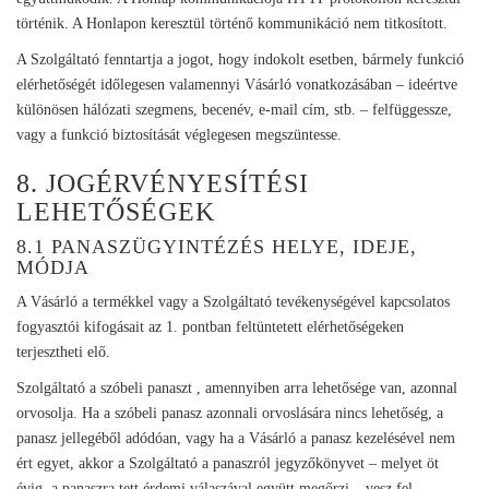
történik. A Honlapon keresztül történő kommunikáció nem titkosított.
A Szolgáltató fenntartja a jogot, hogy indokolt esetben, bármely funkció
elérhetőségét időlegesen valamennyi Vásárló vonatkozásában – ideértve
különösen hálózati szegmens, becenév, e-mail cím, stb. – felfüggessze,
vagy a funkció biztosítását véglegesen megszüntesse.
8. JOGÉRVÉNYESÍTÉSI
LEHETŐSÉGEK
8.1 PANASZÜGYINTÉZÉS HELYE, IDEJE,
MÓDJA
A Vásárló a termékkel vagy a Szolgáltató tevékenységével kapcsolatos
fogyasztói kifogásait az 1. pontban feltüntetett elérhetőségeken
terjesztheti elő.
Szolgáltató a szóbeli panaszt , amennyiben arra lehetősége van, azonnal
orvosolja. Ha a szóbeli panasz azonnali orvoslására nincs lehetőség, a
panasz jellegéből adódóan, vagy ha a Vásárló a panasz kezelésével nem
ért egyet, akkor a Szolgáltató a panaszról jegyzőkönyvet – melyet öt
évig, a panaszra tett érdemi válaszával együtt megőrzi – vesz fel.