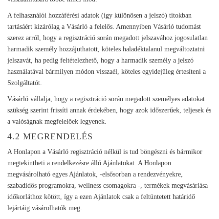
A felhasználói hozzáférési adatok (így különösen a jelszó) titokban
tartásáért kizárólag a Vásárló a felelős. Amennyiben Vásárló tudomást
szerez arról, hogy a regisztráció során megadott jelszavához jogosulatlan
harmadik személy hozzájuthatott, köteles haladéktalanul megváltoztatni
jelszavát, ha pedig feltételezhető, hogy a harmadik személy a jelszó
használatával bármilyen módon visszaél, köteles egyidejűleg értesíteni a
Szolgáltatót.
Vásárló vállalja, hogy a regisztráció során megadott személyes adatokat
szükség szerint frissíti annak érdekében, hogy azok időszerűek, teljesek és
a valóságnak megfelelőek legyenek.
4.2 MEGRENDELÉS
A Honlapon a Vásárló regisztráció nélkül is tud böngészni és bármikor
megtekintheti a rendelkezésre álló Ajánlatokat. A Honlapon
megvásárolható egyes Ajánlatok, -elsősorban a rendezvényekre,
szabadidős programokra, wellness csomagokra -, termékek megvásárlása
időkorláthoz kötött, így a ezen Ajánlatok csak a feltüntetett határidő
lejártáig vásárolhatók meg.