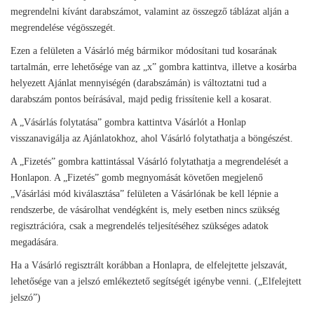
megrendelni kívánt darabszámot, valamint az összegző táblázat alján a
megrendelése végösszegét.
Ezen a felületen a Vásárló még bármikor módosítani tud kosarának
tartalmán, erre lehetősége van az „x” gombra kattintva, illetve a kosárba
helyezett Ajánlat mennyiségén (darabszámán) is változtatni tud a
darabszám pontos beírásával, majd pedig frissítenie kell a kosarat.
A „Vásárlás folytatása” gombra kattintva Vásárlót a Honlap
visszanavigálja az Ajánlatokhoz, ahol Vásárló folytathatja a böngészést.
A „Fizetés” gombra kattintással Vásárló folytathatja a megrendelését a
Honlapon. A „Fizetés” gomb megnyomását követően megjelenő
„Vásárlási mód kiválasztása” felületen a Vásárlónak be kell lépnie a
rendszerbe, de vásárolhat vendégként is, mely esetben nincs szükség
regisztrációra, csak a megrendelés teljesítéséhez szükséges adatok
megadására.
Ha a Vásárló regisztrált korábban a Honlapra, de elfelejtette jelszavát,
lehetősége van a jelszó emlékeztető segítségét igénybe venni. („Elfelejtett
jelszó”)