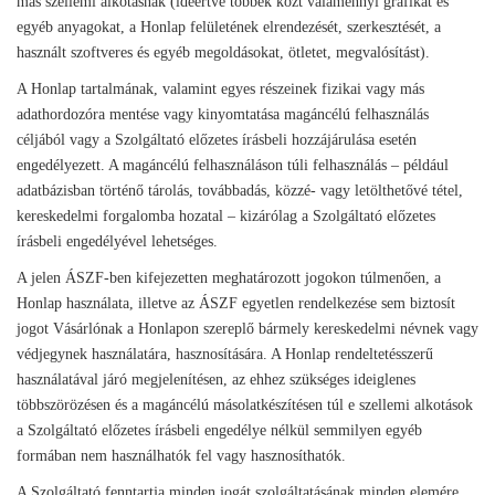
más szellemi alkotásnak (ideértve többek közt valamennyi grafikát és
egyéb anyagokat, a Honlap felületének elrendezését, szerkesztését, a
használt szoftveres és egyéb megoldásokat, ötletet, megvalósítást).
A Honlap tartalmának, valamint egyes részeinek fizikai vagy más
adathordozóra mentése vagy kinyomtatása magáncélú felhasználás
céljából vagy a Szolgáltató előzetes írásbeli hozzájárulása esetén
engedélyezett. A magáncélú felhasználáson túli felhasználás – például
adatbázisban történő tárolás, továbbadás, közzé- vagy letölthetővé tétel,
kereskedelmi forgalomba hozatal – kizárólag a Szolgáltató előzetes
írásbeli engedélyével lehetséges.
A jelen ÁSZF-ben kifejezetten meghatározott jogokon túlmenően, a
Honlap használata, illetve az ÁSZF egyetlen rendelkezése sem biztosít
jogot Vásárlónak a Honlapon szereplő bármely kereskedelmi névnek vagy
védjegynek használatára, hasznosítására. A Honlap rendeltetésszerű
használatával járó megjelenítésen, az ehhez szükséges ideiglenes
többszörözésen és a magáncélú másolatkészítésen túl e szellemi alkotások
a Szolgáltató előzetes írásbeli engedélye nélkül semmilyen egyéb
formában nem használhatók fel vagy hasznosíthatók.
A Szolgáltató fenntartja minden jogát szolgáltatásának minden elemére,