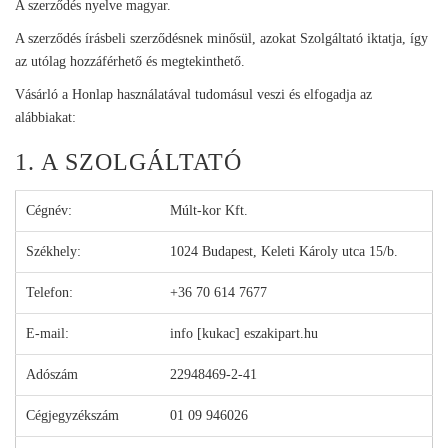
A szerződés nyelve magyar.
A szerződés írásbeli szerződésnek minősül, azokat Szolgáltató iktatja, így
az utólag hozzáférhető és megtekinthető.
Vásárló a Honlap használatával tudomásul veszi és elfogadja az
alábbiakat:
1. A SZOLGÁLTATÓ
Cégnév:
Múlt-kor Kft.
Székhely:
1024 Budapest, Keleti Károly utca 15/b.
Telefon:
+36 70 614 7677
E-mail:
info [kukac] eszakipart.hu
Adószám
22948469-2-41
Cégjegyzékszám
01 09 946026